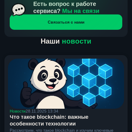
получения нами средств от тебя, а на другой части
Есть вопрос к работе
направлений курс, указанный на сайте, является
сервиса?
Мы на связи
окончательным. Если сомневаешься, напиши в онлайн-
Связаться с нами
чат на сайте, мы поможем разобраться.
Наши
новости
Новости
28.11.2025 13:34
Что такое blockchain: важные
особенности технологии
Рассмотрим, что такое blockchain и изучим ключевые