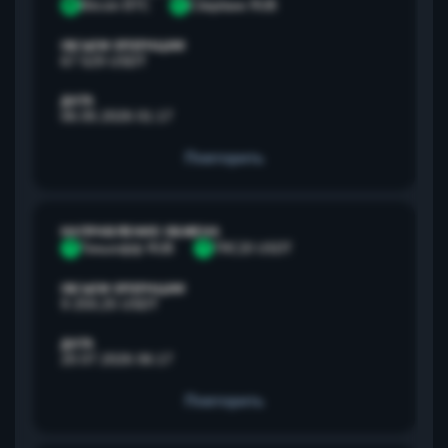
B
Bitcoin BTC
С
Сбербанк RUB
ОБЪЕМ ОПЕРАЦИИ
67 529 USDT
ДАТА
06.05.2026 01:17
Повторить
НАПРАВЛЕНИЕ ОБМЕНА
Т
Тинькофф RUB
T
TRC20 USDT
ОБЪЕМ ОПЕРАЦИИ
9 259,25 USDT
ДАТА
20.07.2026 06:17
Повторить