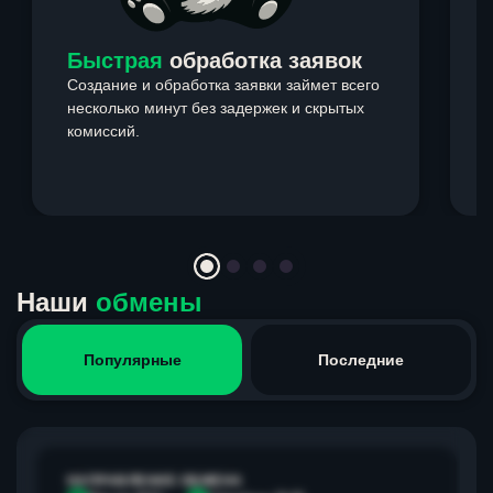
Быстрая
обработка заявок
Создание и обработка заявки займет всего
несколько минут без задержек и скрытых
комиссий.
э
Item
1
of
4
Наши
обмены
Популярные
Последние
НАПРАВЛЕНИЕ ОБМЕНА