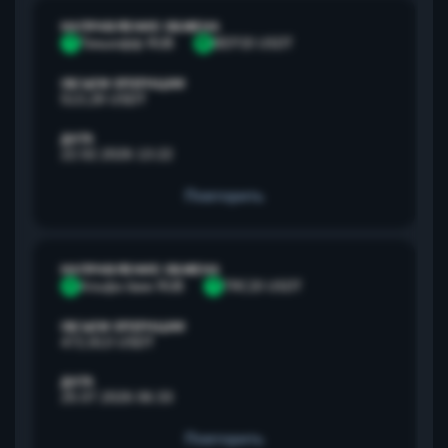
НАПРАВЛЕНИЕ ОБМЕНА
Т
Тинькофф RUB
B
BEP20 USDT
ОБЪЕМ ОПЕРАЦИИ
513,28 USDT
ДАТА
22.02.2026 13:22
Повторить
НАПРАВЛЕНИЕ ОБМЕНА
А
Альфа банк RUB
T
TRC20 USDT
ОБЪЕМ ОПЕРАЦИИ
472,813 USDT
ДАТА
25.07.2026 06:33
Повторить