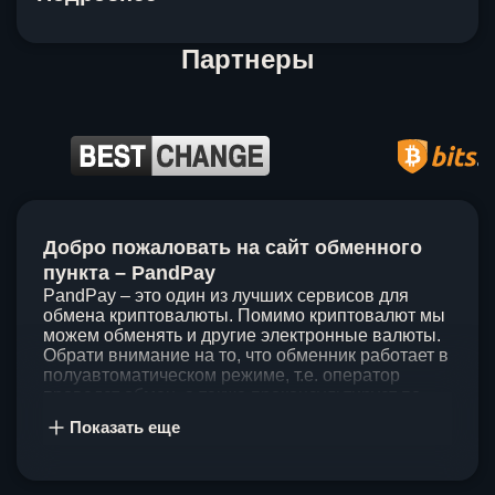
Партнеры
Item
1
Добро пожаловать на сайт обменного
of
5
пункта – PandPay
PandPay – это один из лучших сервисов для
обмена криптовалюты. Помимо криптовалют мы
можем обменять и другие электронные валюты.
Обрати внимание на то, что обменник работает в
полуавтоматическом режиме, т.е. оператор
проведет обмен, а также проконсультирует по
непонятным вопросам. Мы ценим время наших
Показать еще
клиентов, поэтому стараемся проводить обмены
в течение 60 минут. У нас нет скрытых и
дополнительных комиссий при обмене, а значит
ты можешь быть уверен, что PandPay – это