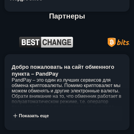
Партнеры
Item
1
Добро пожаловать на сайт обменного
of
5
пункта – PandPay
PandPay – это один из лучших сервисов для
обмена криптовалюты. Помимо криптовалют мы
можем обменять и другие электронные валюты.
Обрати внимание на то, что обменник работает в
полуавтоматическом режиме, т.е. оператор
проведет обмен, а также проконсультирует по
непонятным вопросам. Мы ценим время наших
Показать еще
клиентов, поэтому стараемся проводить обмены
в течение 60 минут. У нас нет скрытых и
дополнительных комиссий при обмене, а значит
ты можешь быть уверен, что PandPay – это