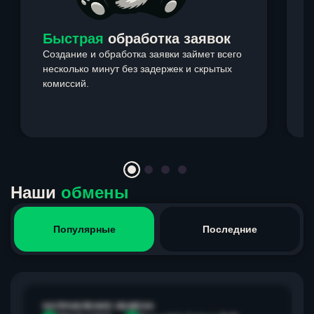
Быстрая
обработка заявок
Создание и обработка заявки займет всего
несколько минут без задержек и скрытых
комиссий.
э
Item
1
of
4
Наши
обмены
Популярные
Последние
НАПРАВЛЕНИЕ ОБМЕНА