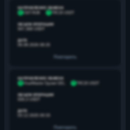
НАПРАВЛЕНИЕ ОБМЕНА
С
СБП RUB
T
TRC20 USDT
ОБЪЕМ ОПЕРАЦИИ
947,368 USDT
ДАТА
06.08.2026 08:25
Повторить
НАПРАВЛЕНИЕ ОБМЕНА
V
Visa/Master Грузия GEL
T
TRC20 USDT
ОБЪЕМ ОПЕРАЦИИ
500,3 USDT
ДАТА
03.12.2025 09:33
Повторить