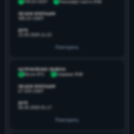
T
TRC20 USDT
Т
Тинькофф Cash-in RUB
ОБЪЕМ ОПЕРАЦИИ
385,42 USDT
ДАТА
15.05.2026 11:23
Повторить
НАПРАВЛЕНИЕ ОБМЕНА
B
Bitcoin BTC
С
Сбербанк RUB
ОБЪЕМ ОПЕРАЦИИ
67 529 USDT
ДАТА
06.05.2026 01:17
Повторить