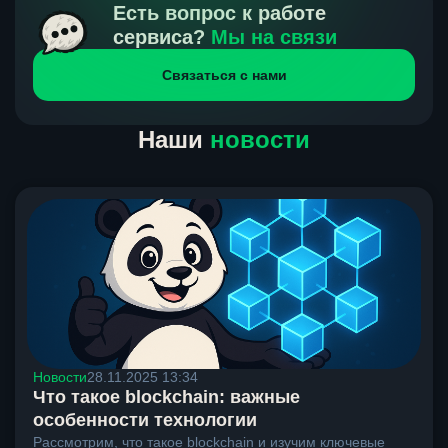
получения нами средств от тебя, а на другой части
Есть вопрос к работе
направлений курс, указанный на сайте, является
сервиса?
Мы на связи
окончательным. Если сомневаешься, напиши в онлайн-
Связаться с нами
чат на сайте, мы поможем разобраться.
Наши
новости
Новости
28.11.2025 13:34
Что такое blockchain: важные
особенности технологии
Рассмотрим, что такое blockchain и изучим ключевые