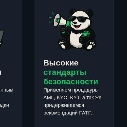
Высокие
м
стандарты
безопасности
янным
Применяем процедуры
AML, KYC, KYT, а так же
идки
придерживаемся
рекомендаций FATF.