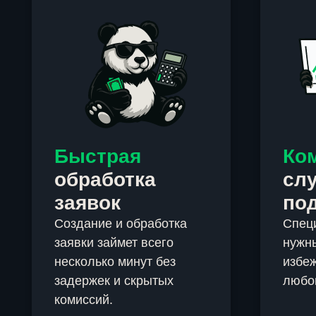
Быстрая
Ко
обработка
сл
заявок
по
Создание и обработка
Спец
заявки займет всего
нужны
несколько минут без
избеж
задержек и скрытых
любо
комиссий.