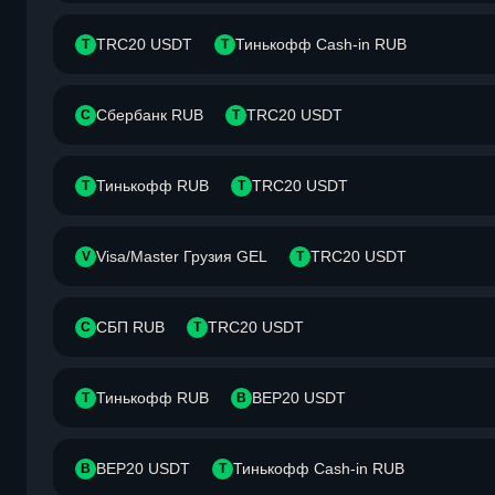
TRC20 USDT
Тинькофф Cash-in RUB
T
Т
Сбербанк RUB
TRC20 USDT
С
T
Тинькофф RUB
TRC20 USDT
Т
T
Visa/Master Грузия GEL
TRC20 USDT
V
T
СБП RUB
TRC20 USDT
С
T
Тинькофф RUB
BEP20 USDT
Т
B
BEP20 USDT
Тинькофф Cash-in RUB
B
Т