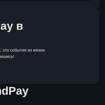
ay в
, это события из жизни
пишись!
ndPay