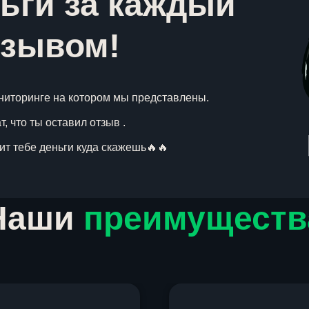
ьги за каждый
тзывом!
ниторинге на котором мы представлены.
, что ты оставил отзыв .
вит тебе деньги куда скажешь🔥🔥
Наши
преимуществ