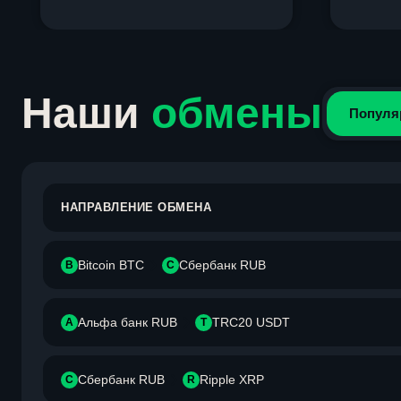
Item
1
of
4
Наши
обмены
Популя
НАПРАВЛЕНИЕ ОБМЕНА
Bitcoin BTC
Сбербанк RUB
B
С
Альфа банк RUB
TRC20 USDT
А
T
Сбербанк RUB
Ripple XRP
С
R