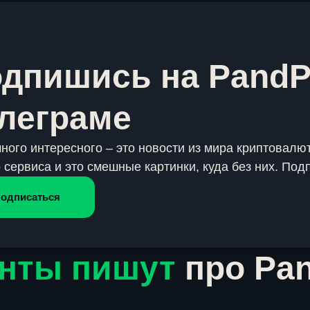
дпишись на PandP
леграме
много интересного – это новости из мира криптовалют
 сервиса и это смешные картинки, куда без них. Под
одписаться
нты пишут
про Pa