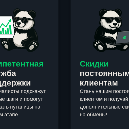
мпетентная
Скидки
ужба
постоянны
ддержки
клиентам
иалисты подскажут
Стань нашим посто
е шаги и помогут
клиентом и получай
ать путаницы на
дополнительные ск
м этапе.
на обмены!