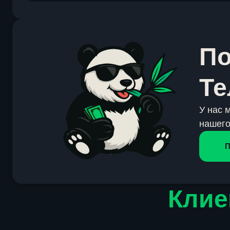
По
Те
У нас 
нашего
П
Клие