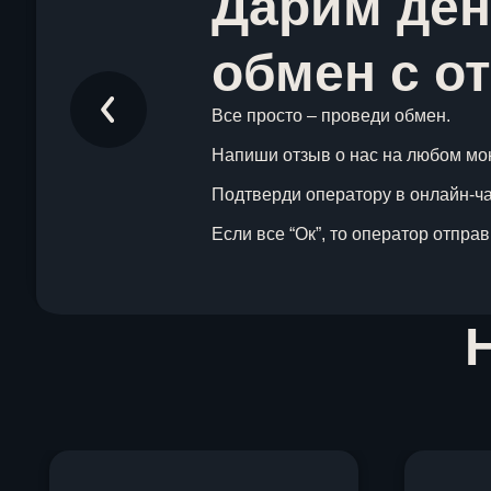
Дарим ден
обмен с о
Все просто – проведи обмен.
Напиши отзыв о нас на любом мо
Подтверди оператору в онлайн-чат
Если все “Ок”, то оператор отпра
Item
1
of
1