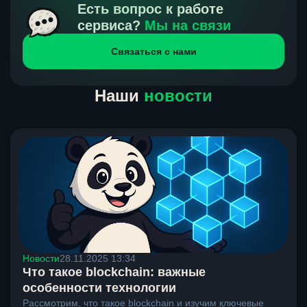
получения нами средств от тебя, а на другой части
Есть вопрос к работе
направлений курс, указанный на сайте, является
сервиса?
Мы на связи
окончательным. Если сомневаешься, напиши в онлайн-
Связаться с нами
чат на сайте, мы поможем разобраться.
Наши
новости
Новости
28.11.2025 13:34
Что такое blockchain: важные
особенности технологии
Рассмотрим, что такое blockchain и изучим ключевые