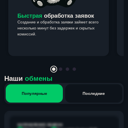
Быстрая
обработка заявок
Создание и обработка заявки займет всего
несколько минут без задержек и скрытых
комиссий.
э
Item
1
of
4
Наши
обмены
Популярные
Последние
НАПРАВЛЕНИЕ ОБМЕНА