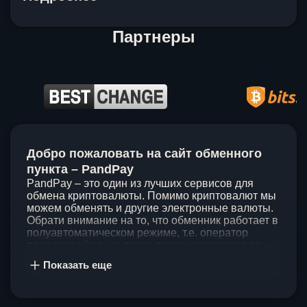
Партнеры
Item
1
Добро пожаловать на сайт обменного
of
5
пункта – PandPay
PandPay – это один из лучших сервисов для
обмена криптовалюты. Помимо криптовалют мы
можем обменять и другие электронные валюты.
Обрати внимание на то, что обменник работает в
полуавтоматическом режиме, т.е. оператор
проведет обмен, а также проконсультирует по
непонятным вопросам. Мы ценим время наших
Показать еще
клиентов, поэтому стараемся проводить обмены
в течение 60 минут. У нас нет скрытых и
дополнительных комиссий при обмене, а значит
ты можешь быть уверен, что PandPay – это