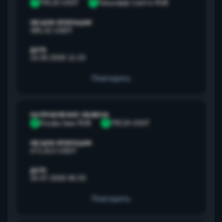
T
TRC20 USDT
Т
Тинькофф Cash-in RUB
ОБЪЕМ ОПЕРАЦИИ
385,42 USDT
ДАТА
15.05.2026 11:23
Повторить
НАПРАВЛЕНИЕ ОБМЕНА
А
Альфа банк RUB
T
TRC20 USDT
ОБЪЕМ ОПЕРАЦИИ
472,813 USDT
ДАТА
25.07.2026 06:33
Повторить