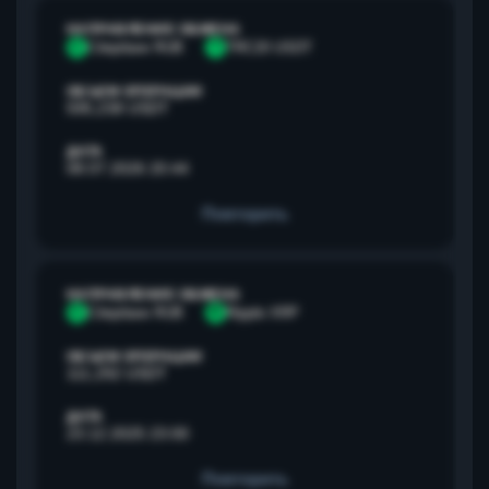
НАПРАВЛЕНИЕ ОБМЕНА
С
Сбербанк RUB
T
TRC20 USDT
ОБЪЕМ ОПЕРАЦИИ
595,238 USDT
ДАТА
08.07.2026 20:44
Повторить
НАПРАВЛЕНИЕ ОБМЕНА
С
Сбербанк RUB
R
Ripple XRP
ОБЪЕМ ОПЕРАЦИИ
111,292 USDT
ДАТА
23.12.2025 23:00
Повторить