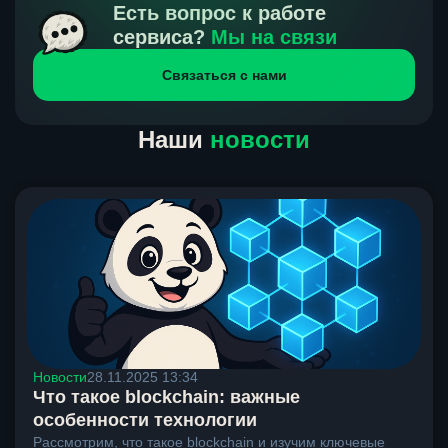
получения нами средств от тебя, а на другой части
Есть вопрос к работе
направлений курс, указанный на сайте, является
сервиса?
Мы на связи
окончательным. Если сомневаешься, напиши в онлайн-
Связаться с нами
чат на сайте, мы поможем разобраться.
Наши
новости
Новости
28.11.2025 13:34
Что такое blockchain: важные
особенности технологии
Рассмотрим, что такое blockchain и изучим ключевые