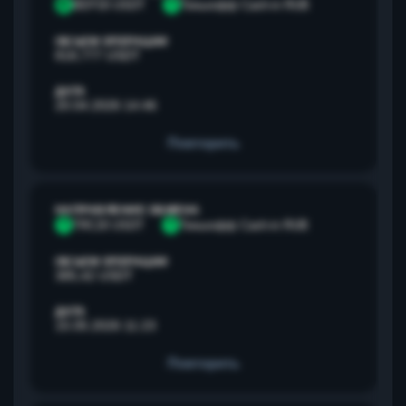
B
BEP20 USDT
Т
Тинькофф Cash-in RUB
ОБЪЕМ ОПЕРАЦИИ
818,777 USDT
ДАТА
20.04.2026 14:46
Повторить
НАПРАВЛЕНИЕ ОБМЕНА
T
TRC20 USDT
Т
Тинькофф Cash-in RUB
ОБЪЕМ ОПЕРАЦИИ
385,42 USDT
ДАТА
15.05.2026 11:23
Повторить