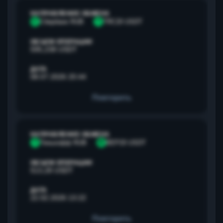
НАПРАВЛЕНИЕ ОБМЕНА
С
Сбербанк RUB
T
TRC20 USDT
ОБЪЕМ ОПЕРАЦИИ
595,238 USDT
ДАТА
08.07.2026 20:44
Повторить
НАПРАВЛЕНИЕ ОБМЕНА
Т
Тинькофф RUB
B
BEP20 USDT
ОБЪЕМ ОПЕРАЦИИ
513,28 USDT
ДАТА
22.02.2026 13:22
Повторить