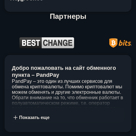
Партнеры
Item
1
Добро пожаловать на сайт обменного
of
5
пункта – PandPay
PandPay – это один из лучших сервисов для
обмена криптовалюты. Помимо криптовалют мы
можем обменять и другие электронные валюты.
Обрати внимание на то, что обменник работает в
полуавтоматическом режиме, т.е. оператор
проведет обмен, а также проконсультирует по
непонятным вопросам. Мы ценим время наших
Показать еще
клиентов, поэтому стараемся проводить обмены
в течение 60 минут. У нас нет скрытых и
дополнительных комиссий при обмене, а значит
ты можешь быть уверен, что PandPay – это