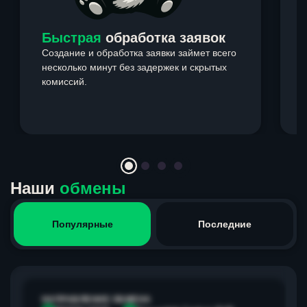
Быстрая
обработка заявок
Создание и обработка заявки займет всего
несколько минут без задержек и скрытых
комиссий.
э
Item
1
of
4
Наши
обмены
Популярные
Последние
НАПРАВЛЕНИЕ ОБМЕНА