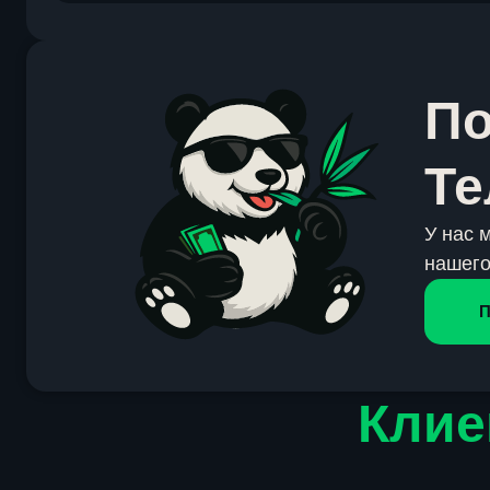
По
Те
У нас 
нашего
П
Клие