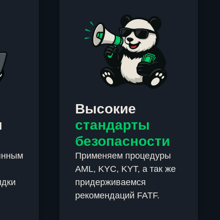
Высокие
м
стандарты
безопасности
янным
Применяем процедуры
AML, KYC, KYT, а так же
идки
придерживаемся
рекомендаций FATF.