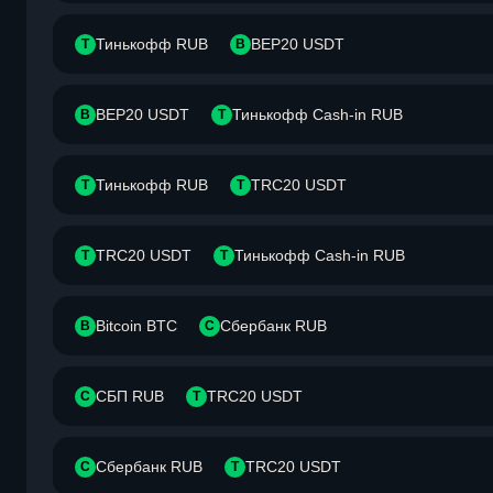
Тинькофф RUB
BEP20 USDT
Т
B
BEP20 USDT
Тинькофф Cash-in RUB
B
Т
Тинькофф RUB
TRC20 USDT
Т
T
TRC20 USDT
Тинькофф Cash-in RUB
T
Т
Bitcoin BTC
Сбербанк RUB
B
С
СБП RUB
TRC20 USDT
С
T
Сбербанк RUB
TRC20 USDT
С
T