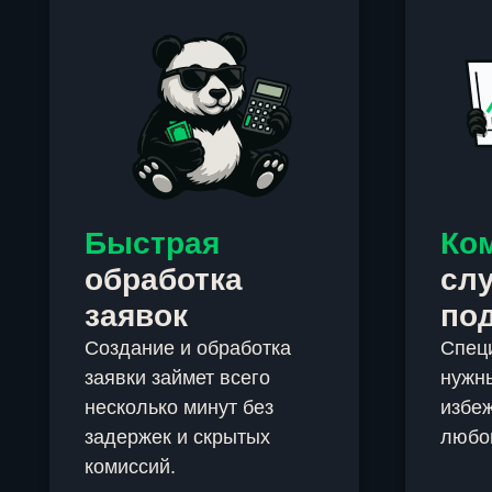
Быстрая
Ко
обработка
сл
заявок
по
Создание и обработка
Спец
заявки займет всего
нужны
несколько минут без
избеж
задержек и скрытых
любо
комиссий.