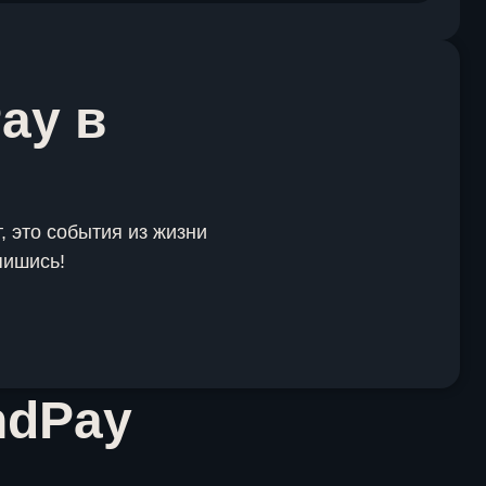
ay в
, это события из жизни
пишись!
ndPay