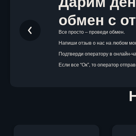
Дарим ден
обмен с о
Все просто – проведи обмен.
Напиши отзыв о нас на любом мо
Подтверди оператору в онлайн-чат
Если все “Ок”, то оператор отпра
Item
1
of
1