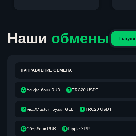
Item
1
of
4
Наши
обмены
Популя
НАПРАВЛЕНИЕ ОБМЕНА
Альфа банк RUB
TRC20 USDT
А
T
Visa/Master Грузия GEL
TRC20 USDT
V
T
Сбербанк RUB
Ripple XRP
С
R