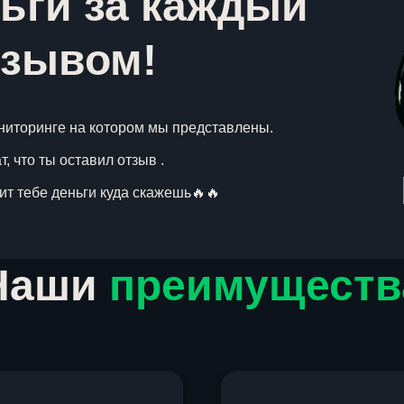
ьги за каждый
тзывом!
ниторинге на котором мы представлены.
, что ты оставил отзыв .
вит тебе деньги куда скажешь🔥🔥
Наши
преимуществ