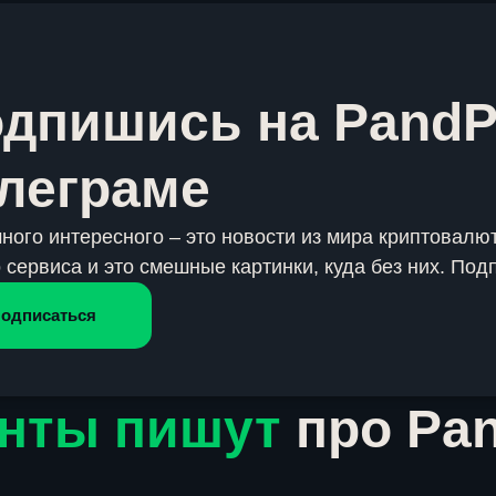
дпишись на PandP
леграме
много интересного – это новости из мира криптовалют
 сервиса и это смешные картинки, куда без них. Под
одписаться
нты пишут
про Pa