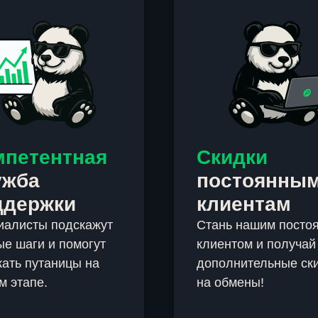
мпетентная
Скидки
ужба
постоянны
ддержки
клиентам
иалисты подскажут
Стань нашим посто
е шаги и помогут
клиентом и получай
ать путаницы на
дополнительные ск
м этапе.
на обмены!