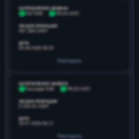
НАПРАВЛЕНИЕ ОБМЕНА
С
СБП RUB
T
TRC20 USDT
ОБЪЕМ ОПЕРАЦИИ
947,368 USDT
ДАТА
06.08.2026 08:25
Повторить
НАПРАВЛЕНИЕ ОБМЕНА
Т
Тинькофф RUB
T
TRC20 USDT
ОБЪЕМ ОПЕРАЦИИ
9 259,25 USDT
ДАТА
20.07.2026 06:17
Повторить