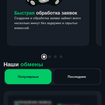
Быстрая
обработка заявок
Создание и обработка заявки займет всего
несколько минут без задержек и скрытых
комиссий.
э
Item
1
of
4
Наши
обмены
Популярные
Последние
НАПРАВЛЕНИЕ ОБМЕНА