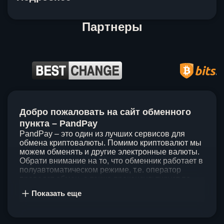
Партнеры
Item
1
Добро пожаловать на сайт обменного
of
5
пункта – PandPay
PandPay – это один из лучших сервисов для
обмена криптовалюты. Помимо криптовалют мы
можем обменять и другие электронные валюты.
Обрати внимание на то, что обменник работает в
полуавтоматическом режиме, т.е. оператор
проведет обмен, а также проконсультирует по
непонятным вопросам. Мы ценим время наших
Показать еще
клиентов, поэтому стараемся проводить обмены
в течение 60 минут. У нас нет скрытых и
дополнительных комиссий при обмене, а значит
ты можешь быть уверен, что PandPay – это