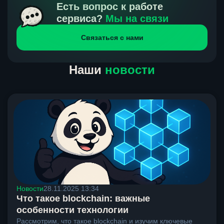
получения нами средств от тебя, а на другой части
Есть вопрос к работе
направлений курс, указанный на сайте, является
сервиса?
Мы на связи
окончательным. Если сомневаешься, напиши в онлайн-
Связаться с нами
чат на сайте, мы поможем разобраться.
Наши
новости
Новости
28.11.2025 13:34
Что такое blockchain: важные
особенности технологии
Рассмотрим, что такое blockchain и изучим ключевые