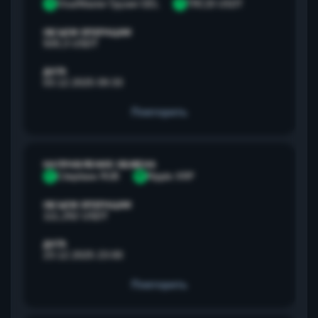
V
Visa/Master Грузия GEL
T
TRC20 USDT
ОБЪЕМ ОПЕРАЦИИ
500,3 USDT
ДАТА
03.12.2025 09:33
Повторить
НАПРАВЛЕНИЕ ОБМЕНА
С
Сбербанк RUB
R
Ripple XRP
ОБЪЕМ ОПЕРАЦИИ
111,292 USDT
ДАТА
23.12.2025 23:00
Повторить