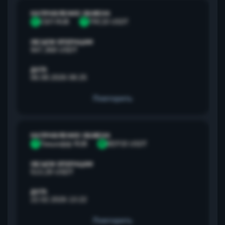
НАПРАВЛЕНИЕ ОБМЕНА
С
СБП RUB
T
TRC20 USDT
ОБЪЕМ ОПЕРАЦИИ
947,368 USDT
ДАТА
06.08.2026 08:25
Повторить
НАПРАВЛЕНИЕ ОБМЕНА
Т
Тинькофф RUB
B
BEP20 USDT
ОБЪЕМ ОПЕРАЦИИ
513,28 USDT
ДАТА
22.02.2026 13:22
Повторить