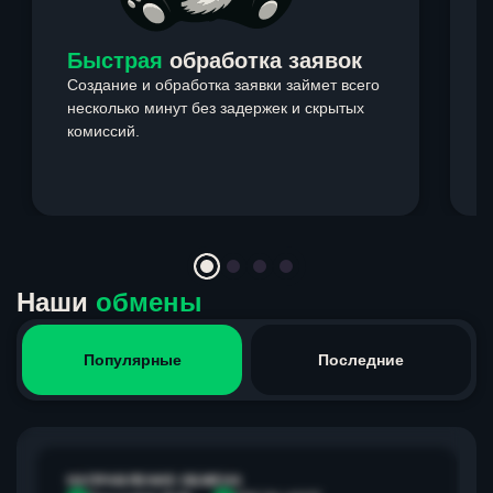
Быстрая
обработка заявок
Создание и обработка заявки займет всего
несколько минут без задержек и скрытых
комиссий.
э
Item
1
of
4
Наши
обмены
Популярные
Последние
НАПРАВЛЕНИЕ ОБМЕНА