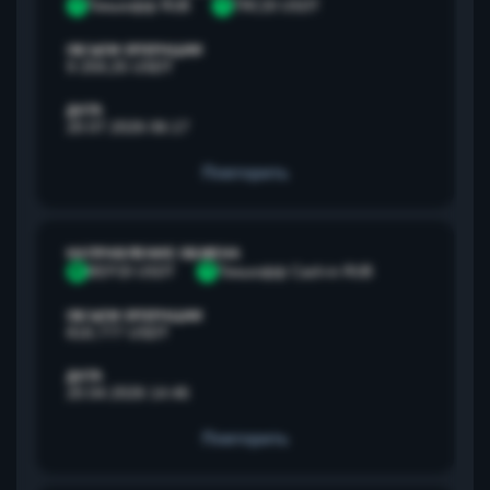
Т
Тинькофф RUB
T
TRC20 USDT
ОБЪЕМ ОПЕРАЦИИ
9 259,25 USDT
ДАТА
20.07.2026 06:17
Повторить
НАПРАВЛЕНИЕ ОБМЕНА
B
BEP20 USDT
Т
Тинькофф Cash-in RUB
ОБЪЕМ ОПЕРАЦИИ
818,777 USDT
ДАТА
20.04.2026 14:46
Повторить