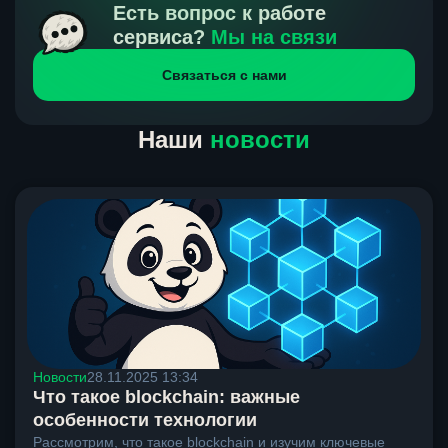
получения нами средств от тебя, а на другой части
Есть вопрос к работе
направлений курс, указанный на сайте, является
сервиса?
Мы на связи
окончательным. Если сомневаешься, напиши в онлайн-
Связаться с нами
чат на сайте, мы поможем разобраться.
Наши
новости
Новости
28.11.2025 13:34
Что такое blockchain: важные
особенности технологии
Рассмотрим, что такое blockchain и изучим ключевые