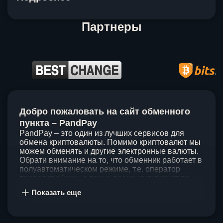
Партнеры
Item
1
Добро пожаловать на сайт обменного
of
5
пункта – PandPay
PandPay – это один из лучших сервисов для
обмена криптовалюты. Помимо криптовалют мы
можем обменять и другие электронные валюты.
Обрати внимание на то, что обменник работает в
полуавтоматическом режиме, т.е. оператор
проведет обмен, а также проконсультирует по
непонятным вопросам. Мы ценим время наших
Показать еще
клиентов, поэтому стараемся проводить обмены
в течение 60 минут. У нас нет скрытых и
дополнительных комиссий при обмене, а значит
ты можешь быть уверен, что PandPay – это