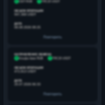
С
СБП RUB
T
TRC20 USDT
ОБЪЕМ ОПЕРАЦИИ
947,368 USDT
ДАТА
06.08.2026 08:25
Повторить
НАПРАВЛЕНИЕ ОБМЕНА
А
Альфа банк RUB
T
TRC20 USDT
ОБЪЕМ ОПЕРАЦИИ
472,813 USDT
ДАТА
25.07.2026 06:33
Повторить