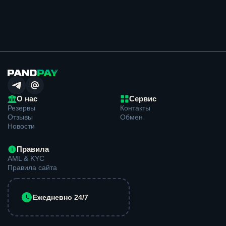
надежный обменник криптовалюты без
комиссии.
Почему вам стоит совершить обмен у нас?
Вот список наших конкурентных преимуществ по
сравнению с другими обменниками криптовалют:
Минимальное время обмена – от 7* минут на
обмен – для полуавтоматического обменного
О нас
Сервис
пункта это очень быстро!
Резервы
Контакты
Отзывы
Обмен
Индивидуальное взаимодействие с каждым –
Новости
наши опытные операторы проконсультируют и
помогут совершить обмен в отличие от
автоматических обменных пунктов.
Правила
AML & KYC
Отличная репутация – мы работаем для тебя,
Правила сайта
постоянно улучшая качество нашего сервиса.
Делаем скидки постоянным клиентам – мы даем
Ежедневно 24/7
более выгодную ставку нашим постоянным
клиентам.