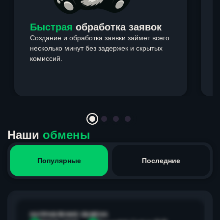
Быстрая
обработка заявок
Создание и обработка заявки займет всего
несколько минут без задержек и скрытых
комиссий.
э
Item
1
of
4
Наши
обмены
Популярные
Последние
НАПРАВЛЕНИЕ ОБМЕНА