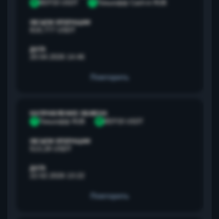
B
BEP20 USDT
Т
Тинькофф Cash-in RUB
ОБЪЕМ ОПЕРАЦИИ
818,777 USDT
ДАТА
20.04.2026 14:46
Повторить
НАПРАВЛЕНИЕ ОБМЕНА
Т
Тинькофф RUB
B
BEP20 USDT
ОБЪЕМ ОПЕРАЦИИ
513,28 USDT
ДАТА
22.02.2026 13:22
Повторить