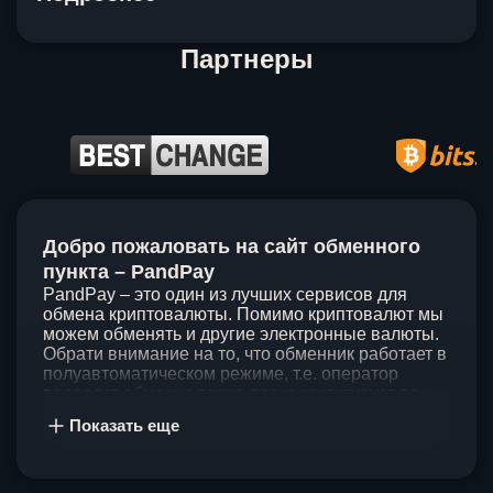
Партнеры
Item
1
Добро пожаловать на сайт обменного
of
5
пункта – PandPay
PandPay – это один из лучших сервисов для
обмена криптовалюты. Помимо криптовалют мы
можем обменять и другие электронные валюты.
Обрати внимание на то, что обменник работает в
полуавтоматическом режиме, т.е. оператор
проведет обмен, а также проконсультирует по
непонятным вопросам. Мы ценим время наших
Показать еще
клиентов, поэтому стараемся проводить обмены
в течение 60 минут. У нас нет скрытых и
дополнительных комиссий при обмене, а значит
ты можешь быть уверен, что PandPay – это