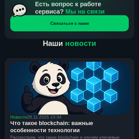
получения нами средств от тебя, а на другой части
Есть вопрос к работе
направлений курс, указанный на сайте, является
сервиса?
Мы на связи
окончательным. Если сомневаешься, напиши в онлайн-
Связаться с нами
чат на сайте, мы поможем разобраться.
Наши
новости
Новости
28.11.2025 13:34
Что такое blockchain: важные
особенности технологии
Рассмотрим, что такое blockchain и изучим ключевые