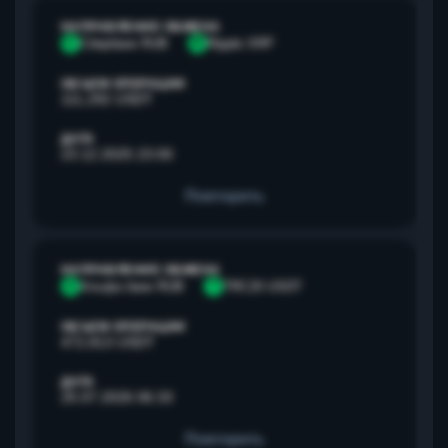
НАПРАВЛЕНИЕ ОБМЕНА
С
Сбербанк RUB
R
Ripple XRP
ОБЪЕМ ОПЕРАЦИИ
111,292 USDT
ДАТА
23.12.2025 23:00
Повторить
НАПРАВЛЕНИЕ ОБМЕНА
А
Альфа банк RUB
T
TRC20 USDT
ОБЪЕМ ОПЕРАЦИИ
472,813 USDT
ДАТА
25.07.2026 06:33
Повторить