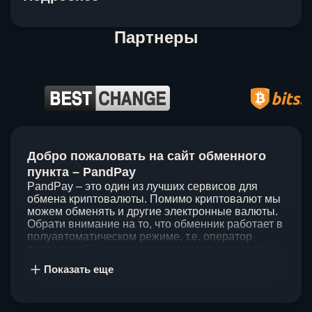
Партнеры
Item
1
Добро пожаловать на сайт обменного
of
5
пункта – PandPay
PandPay – это один из лучших сервисов для
обмена криптовалюты. Помимо криптовалют мы
можем обменять и другие электронные валюты.
Обрати внимание на то, что обменник работает в
полуавтоматическом режиме, т.е. оператор
проведет обмен, а также проконсультирует по
непонятным вопросам. Мы ценим время наших
Показать еще
клиентов, поэтому стараемся проводить обмены
в течение 60 минут. У нас нет скрытых и
дополнительных комиссий при обмене, а значит
ты можешь быть уверен, что PandPay – это