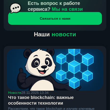
получения нами средств от тебя, а на другой части
Есть вопрос к работе
направлений курс, указанный на сайте, является
сервиса?
Мы на связи
окончательным. Если сомневаешься, напиши в онлайн-
Связаться с нами
чат на сайте, мы поможем разобраться.
Наши
новости
Новости
28.11.2025 13:34
Что такое blockchain: важные
особенности технологии
Рассмотрим, что такое blockchain и изучим ключевые