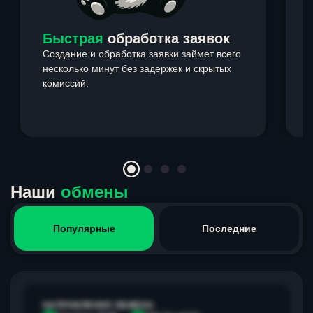
Быстрая
обработка заявок
Создание и обработка заявки займет всего
несколько минут без задержек и скрытых
комиссий.
э
Item
1
of
4
Наши
обмены
Популярные
Последние
НАПРАВЛЕНИЕ ОБМЕНА