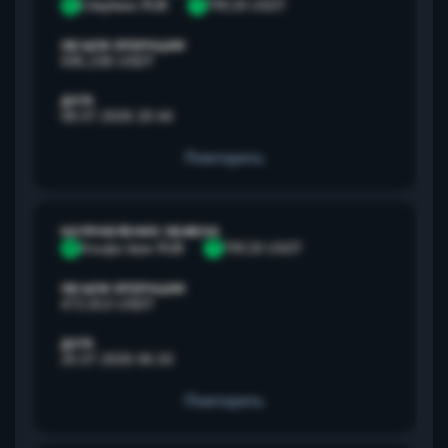
С
Сбербанк RUB
T
TRC20 USDT
ОБЪЕМ ОПЕРАЦИИ
595,238 USDT
ДАТА
08.07.2026 20:44
Повторить
НАПРАВЛЕНИЕ ОБМЕНА
А
Альфа банк RUB
T
TRC20 USDT
ОБЪЕМ ОПЕРАЦИИ
472,813 USDT
ДАТА
25.07.2026 06:33
Повторить