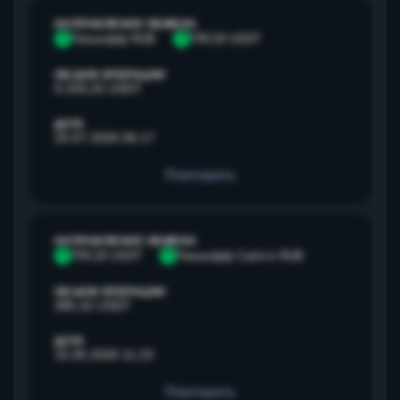
НАПРАВЛЕНИЕ ОБМЕНА
Т
Тинькофф RUB
T
TRC20 USDT
ОБЪЕМ ОПЕРАЦИИ
9 259,25 USDT
ДАТА
20.07.2026 06:17
Повторить
НАПРАВЛЕНИЕ ОБМЕНА
T
TRC20 USDT
Т
Тинькофф Cash-in RUB
ОБЪЕМ ОПЕРАЦИИ
385,42 USDT
ДАТА
15.05.2026 11:23
Повторить