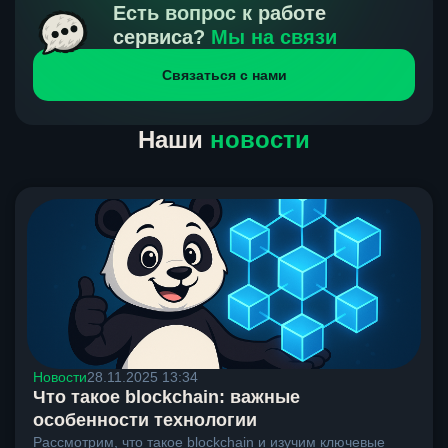
получения нами средств от тебя, а на другой части
Есть вопрос к работе
направлений курс, указанный на сайте, является
сервиса?
Мы на связи
окончательным. Если сомневаешься, напиши в онлайн-
Связаться с нами
чат на сайте, мы поможем разобраться.
Наши
новости
Новости
28.11.2025 13:34
Что такое blockchain: важные
особенности технологии
Рассмотрим, что такое blockchain и изучим ключевые