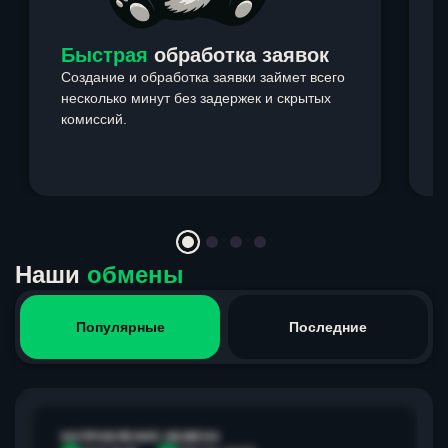
Быстрая
обработка заявок
Создание и обработка заявки займет всего
несколько минут без задержек и скрытых
комиссий.
э
Item
1
of
4
Наши
обмены
Популярные
Последние
НАПРАВЛЕНИЕ ОБМЕНА