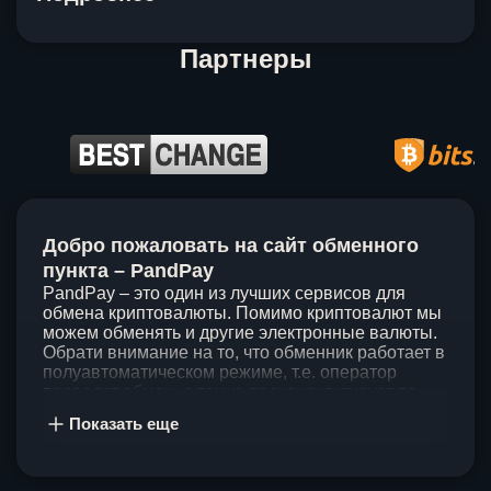
Партнеры
Item
1
Добро пожаловать на сайт обменного
of
5
пункта – PandPay
PandPay – это один из лучших сервисов для
обмена криптовалюты. Помимо криптовалют мы
можем обменять и другие электронные валюты.
Обрати внимание на то, что обменник работает в
полуавтоматическом режиме, т.е. оператор
проведет обмен, а также проконсультирует по
непонятным вопросам. Мы ценим время наших
Показать еще
клиентов, поэтому стараемся проводить обмены
в течение 60 минут. У нас нет скрытых и
дополнительных комиссий при обмене, а значит
ты можешь быть уверен, что PandPay – это