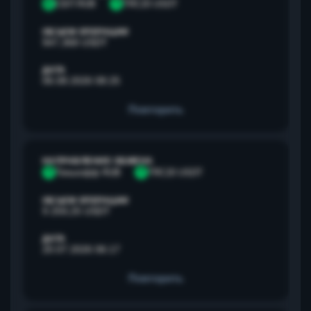
С
СБП RUB
T
TRC20 USDT
ОБЪЕМ ОПЕРАЦИИ
947,368 USDT
ДАТА
06.08.2026 08:25
Повторить
НАПРАВЛЕНИЕ ОБМЕНА
Т
Тинькофф RUB
T
TRC20 USDT
ОБЪЕМ ОПЕРАЦИИ
9 259,25 USDT
ДАТА
20.07.2026 06:17
Повторить