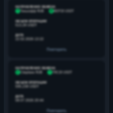
НАПРАВЛЕНИЕ ОБМЕНА
Т
Тинькофф RUB
B
BEP20 USDT
ОБЪЕМ ОПЕРАЦИИ
513,28 USDT
ДАТА
22.02.2026 13:22
Повторить
НАПРАВЛЕНИЕ ОБМЕНА
С
Сбербанк RUB
T
TRC20 USDT
ОБЪЕМ ОПЕРАЦИИ
595,238 USDT
ДАТА
08.07.2026 20:44
Повторить