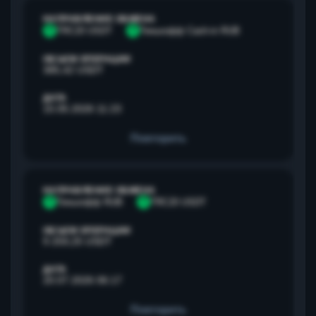
НАПРАВЛЕНИЕ ОБМЕНА
T
TRC20 USDT
Т
Тинькофф Cash-in RUB
ОБЪЕМ ОПЕРАЦИИ
385,42 USDT
ДАТА
15.05.2026 11:23
Повторить
НАПРАВЛЕНИЕ ОБМЕНА
Т
Тинькофф RUB
T
TRC20 USDT
ОБЪЕМ ОПЕРАЦИИ
9 259,25 USDT
ДАТА
20.07.2026 06:17
Повторить