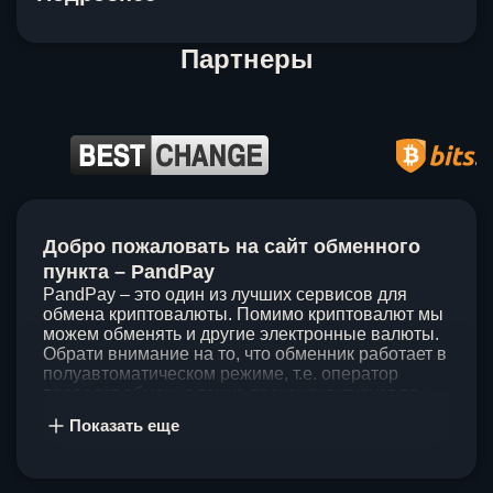
Партнеры
Item
1
Добро пожаловать на сайт обменного
of
5
пункта – PandPay
PandPay – это один из лучших сервисов для
обмена криптовалюты. Помимо криптовалют мы
можем обменять и другие электронные валюты.
Обрати внимание на то, что обменник работает в
полуавтоматическом режиме, т.е. оператор
проведет обмен, а также проконсультирует по
непонятным вопросам. Мы ценим время наших
Показать еще
клиентов, поэтому стараемся проводить обмены
в течение 60 минут. У нас нет скрытых и
дополнительных комиссий при обмене, а значит
ты можешь быть уверен, что PandPay – это