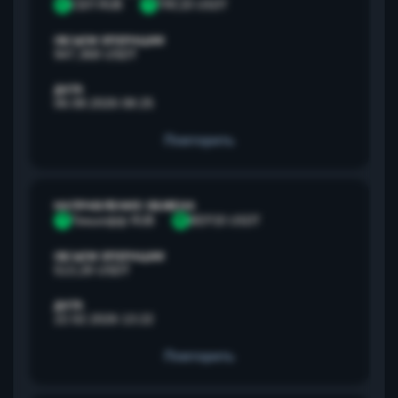
С
СБП RUB
T
TRC20 USDT
ОБЪЕМ ОПЕРАЦИИ
947,368 USDT
ДАТА
06.08.2026 08:25
Повторить
НАПРАВЛЕНИЕ ОБМЕНА
Т
Тинькофф RUB
B
BEP20 USDT
ОБЪЕМ ОПЕРАЦИИ
513,28 USDT
ДАТА
22.02.2026 13:22
Повторить