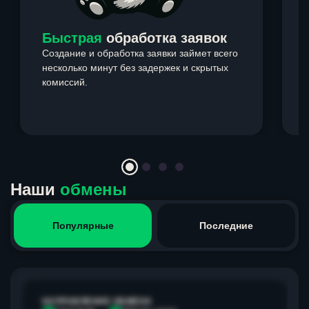
Быстрая
обработка заявок
Создание и обработка заявки займет всего
несколько минут без задержек и скрытых
комиссий.
э
Item
1
of
4
Наши
обмены
Популярные
Последние
НАПРАВЛЕНИЕ ОБМЕНА