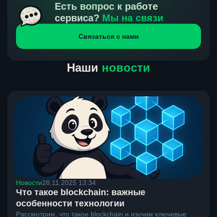
получения нами средств от тебя, а на другой части
Есть вопрос к работе
направлений курс, указанный на сайте, является
сервиса?
Мы на связи
окончательным. Если сомневаешься, напиши в онлайн-
Связаться с нами
чат на сайте, мы поможем разобраться.
Наши
новости
Новости
28.11.2025 13:34
Что такое blockchain: важные
особенности технологии
Рассмотрим, что такое blockchain и изучим ключевые