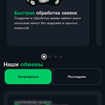
Быстрая
обработка заявок
Создание и обработка заявки займет всего
несколько минут без задержек и скрытых
комиссий.
э
Item
1
of
4
Наши
обмены
Популярные
Последние
НАПРАВЛЕНИЕ ОБМЕНА