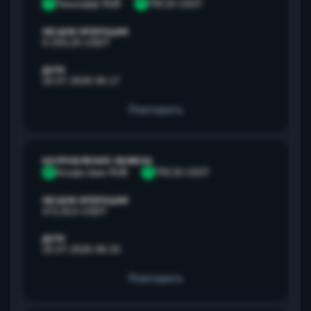
Т
Тинькофф RUB
T
TRC20 USDT
ОБЪЕМ ОПЕРАЦИИ
9 259,25 USDT
ДАТА
20.07.2026 06:17
Повторить
НАПРАВЛЕНИЕ ОБМЕНА
А
Альфа банк RUB
T
TRC20 USDT
ОБЪЕМ ОПЕРАЦИИ
472,813 USDT
ДАТА
25.07.2026 06:33
Повторить