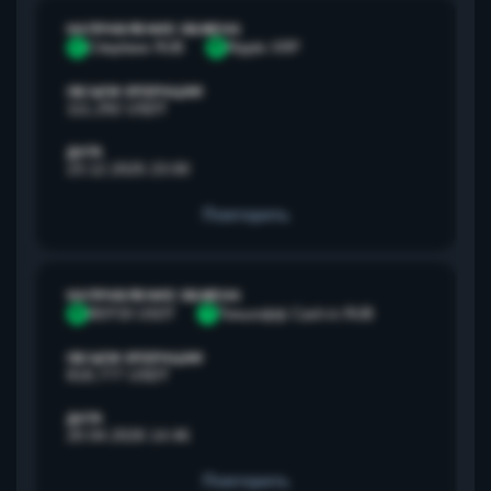
НАПРАВЛЕНИЕ ОБМЕНА
С
Сбербанк RUB
R
Ripple XRP
ОБЪЕМ ОПЕРАЦИИ
111,292 USDT
ДАТА
23.12.2025 23:00
Повторить
НАПРАВЛЕНИЕ ОБМЕНА
B
BEP20 USDT
Т
Тинькофф Cash-in RUB
ОБЪЕМ ОПЕРАЦИИ
818,777 USDT
ДАТА
20.04.2026 14:46
Повторить