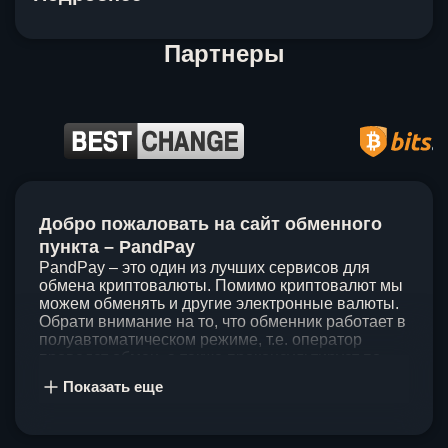
Партнеры
Item
1
Добро пожаловать на сайт обменного
of
5
пункта – PandPay
PandPay – это один из лучших сервисов для
обмена криптовалюты. Помимо криптовалют мы
можем обменять и другие электронные валюты.
Обрати внимание на то, что обменник работает в
полуавтоматическом режиме, т.е. оператор
проведет обмен, а также проконсультирует по
непонятным вопросам. Мы ценим время наших
Показать еще
клиентов, поэтому стараемся проводить обмены
в течение 60 минут. У нас нет скрытых и
дополнительных комиссий при обмене, а значит
ты можешь быть уверен, что PandPay – это