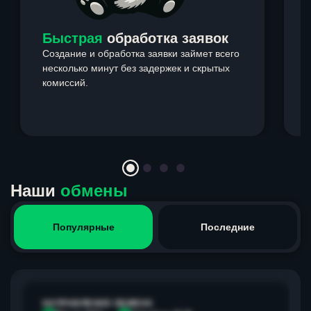
Быстрая
обработка заявок
Создание и обработка заявки займет всего
несколько минут без задержек и скрытых
комиссий.
э
Item
1
of
4
Наши
обмены
Популярные
Последние
НАПРАВЛЕНИЕ ОБМЕНА