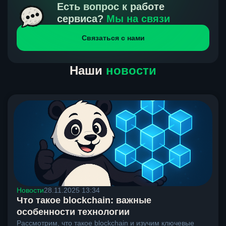
получения нами средств от тебя, а на другой части
Есть вопрос к работе
направлений курс, указанный на сайте, является
сервиса?
Мы на связи
окончательным. Если сомневаешься, напиши в онлайн-
Связаться с нами
чат на сайте, мы поможем разобраться.
Наши
новости
Новости
28.11.2025 13:34
Что такое blockchain: важные
особенности технологии
Рассмотрим, что такое blockchain и изучим ключевые