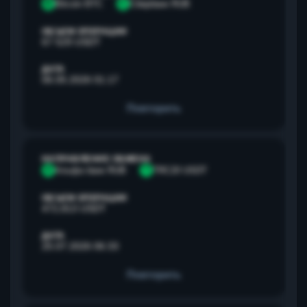
B
Bitcoin BTC
С
Сбербанк RUB
ОБЪЕМ ОПЕРАЦИИ
67 529 USDT
ДАТА
06.05.2026 01:17
Повторить
НАПРАВЛЕНИЕ ОБМЕНА
А
Альфа банк RUB
T
TRC20 USDT
ОБЪЕМ ОПЕРАЦИИ
472,813 USDT
ДАТА
25.07.2026 06:33
Повторить