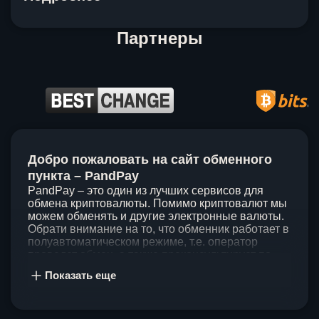
Партнеры
Item
1
Добро пожаловать на сайт обменного
of
5
пункта – PandPay
PandPay – это один из лучших сервисов для
обмена криптовалюты. Помимо криптовалют мы
можем обменять и другие электронные валюты.
Обрати внимание на то, что обменник работает в
полуавтоматическом режиме, т.е. оператор
проведет обмен, а также проконсультирует по
непонятным вопросам. Мы ценим время наших
Показать еще
клиентов, поэтому стараемся проводить обмены
в течение 60 минут. У нас нет скрытых и
дополнительных комиссий при обмене, а значит
ты можешь быть уверен, что PandPay – это