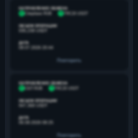
НАПРАВЛЕНИЕ ОБМЕНА
С
Сбербанк RUB
T
TRC20 USDT
ОБЪЕМ ОПЕРАЦИИ
595,238 USDT
ДАТА
08.07.2026 20:44
Повторить
НАПРАВЛЕНИЕ ОБМЕНА
С
СБП RUB
T
TRC20 USDT
ОБЪЕМ ОПЕРАЦИИ
947,368 USDT
ДАТА
06.08.2026 08:25
Повторить