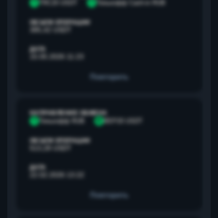
T
TRC20 USDT
Т
Тинькофф Cash-in RUB
ОБЪЕМ ОПЕРАЦИИ
385,42 USDT
ДАТА
15.05.2026 11:23
Повторить
НАПРАВЛЕНИЕ ОБМЕНА
Т
Тинькофф RUB
B
BEP20 USDT
ОБЪЕМ ОПЕРАЦИИ
513,28 USDT
ДАТА
22.02.2026 13:22
Повторить