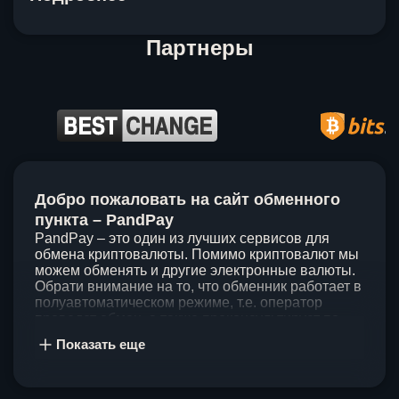
Партнеры
Item
1
Добро пожаловать на сайт обменного
of
5
пункта – PandPay
PandPay – это один из лучших сервисов для
обмена криптовалюты. Помимо криптовалют мы
можем обменять и другие электронные валюты.
Обрати внимание на то, что обменник работает в
полуавтоматическом режиме, т.е. оператор
проведет обмен, а также проконсультирует по
непонятным вопросам. Мы ценим время наших
Показать еще
клиентов, поэтому стараемся проводить обмены
в течение 60 минут. У нас нет скрытых и
дополнительных комиссий при обмене, а значит
ты можешь быть уверен, что PandPay – это