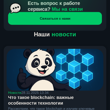
получения нами средств от тебя, а на другой части
Есть вопрос к работе
направлений курс, указанный на сайте, является
сервиса?
Мы на связи
окончательным. Если сомневаешься, напиши в онлайн-
Связаться с нами
чат на сайте, мы поможем разобраться.
Наши
новости
Новости
28.11.2025 13:34
Что такое blockchain: важные
особенности технологии
Рассмотрим, что такое blockchain и изучим ключевые