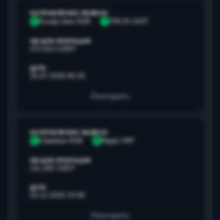
НАПРАВЛЕНИЕ ОБМЕНА
А
Альфа банк RUB
T
TRC20 USDT
ОБЪЕМ ОПЕРАЦИИ
472,813 USDT
ДАТА
25.07.2026 06:33
Повторить
НАПРАВЛЕНИЕ ОБМЕНА
С
Сбербанк RUB
R
Ripple XRP
ОБЪЕМ ОПЕРАЦИИ
111,292 USDT
ДАТА
23.12.2025 23:00
Повторить