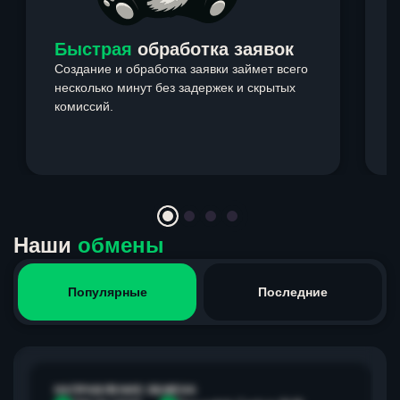
Быстрая
обработка заявок
Создание и обработка заявки займет всего
несколько минут без задержек и скрытых
комиссий.
э
Item
1
of
4
Наши
обмены
Популярные
Последние
НАПРАВЛЕНИЕ ОБМЕНА