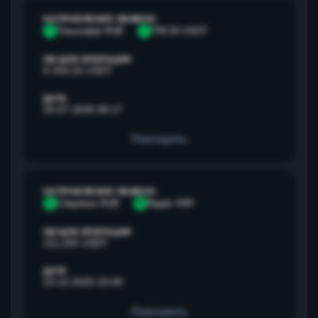
НАПРАВЛЕНИЕ ОБМЕНА
Т
Тинькофф RUB
T
TRC20 USDT
ОБЪЕМ ОПЕРАЦИИ
9 259,25 USDT
ДАТА
20.07.2026 06:17
Повторить
НАПРАВЛЕНИЕ ОБМЕНА
С
Сбербанк RUB
R
Ripple XRP
ОБЪЕМ ОПЕРАЦИИ
111,292 USDT
ДАТА
23.12.2025 23:00
Повторить