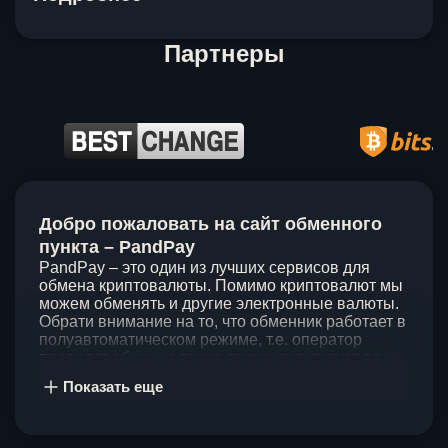
Партнеры
Item
1
Добро пожаловать на сайт обменного
of
5
пункта – PandPay
PandPay – это один из лучших сервисов для
обмена криптовалюты. Помимо криптовалют мы
можем обменять и другие электронные валюты.
Обрати внимание на то, что обменник работает в
полуавтоматическом режиме, т.е. оператор
проведет обмен, а также проконсультирует по
непонятным вопросам. Мы ценим время наших
Показать еще
клиентов, поэтому стараемся проводить обмены
в течение 60 минут. У нас нет скрытых и
дополнительных комиссий при обмене, а значит
ты можешь быть уверен, что PandPay – это