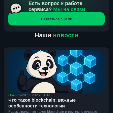
получения нами средств от тебя, а на другой части
Есть вопрос к работе
направлений курс, указанный на сайте, является
сервиса?
Мы на связи
окончательным. Если сомневаешься, напиши в онлайн-
Связаться с нами
чат на сайте, мы поможем разобраться.
Наши
новости
Новости
28.11.2025 13:34
Что такое blockchain: важные
особенности технологии
Рассмотрим, что такое blockchain и изучим ключевые