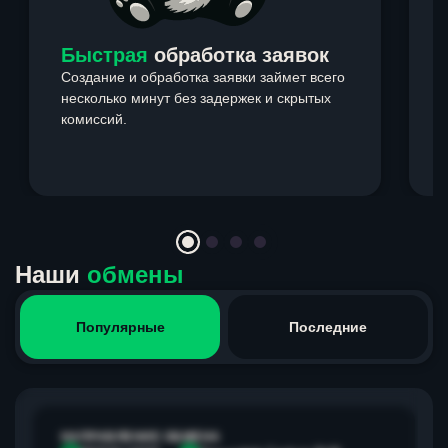
Быстрая
обработка заявок
Создание и обработка заявки займет всего
несколько минут без задержек и скрытых
комиссий.
э
Item
1
of
4
Наши
обмены
Популярные
Последние
НАПРАВЛЕНИЕ ОБМЕНА