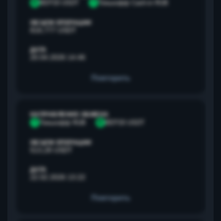
B
BEP20 USDT
Т
Тинькофф Cash-in RUB
ОБЪЕМ ОПЕРАЦИИ
818,777 USDT
ДАТА
20.04.2026 14:46
Повторить
НАПРАВЛЕНИЕ ОБМЕНА
Т
Тинькофф RUB
B
BEP20 USDT
ОБЪЕМ ОПЕРАЦИИ
513,28 USDT
ДАТА
22.02.2026 13:22
Повторить