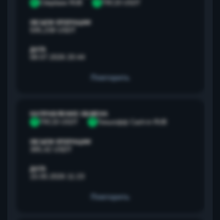
С
Сбербанк RUB
T
TRC20 USDT
ОБЪЕМ ОПЕРАЦИИ
595,238 USDT
ДАТА
08.07.2026 20:44
Повторить
НАПРАВЛЕНИЕ ОБМЕНА
T
TRC20 USDT
Т
Тинькофф Cash-in RUB
ОБЪЕМ ОПЕРАЦИИ
385,42 USDT
ДАТА
15.05.2026 11:23
Повторить