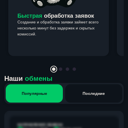
Быстрая
обработка заявок
Создание и обработка заявки займет всего
несколько минут без задержек и скрытых
комиссий.
э
Item
1
of
4
Наши
обмены
Популярные
Последние
НАПРАВЛЕНИЕ ОБМЕНА