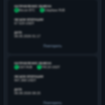
НАПРАВЛЕНИЕ ОБМЕНА
B
Bitcoin BTC
С
Сбербанк RUB
ОБЪЕМ ОПЕРАЦИИ
67 529 USDT
ДАТА
06.05.2026 01:17
Повторить
НАПРАВЛЕНИЕ ОБМЕНА
С
СБП RUB
T
TRC20 USDT
ОБЪЕМ ОПЕРАЦИИ
947,368 USDT
ДАТА
06.08.2026 08:25
Повторить