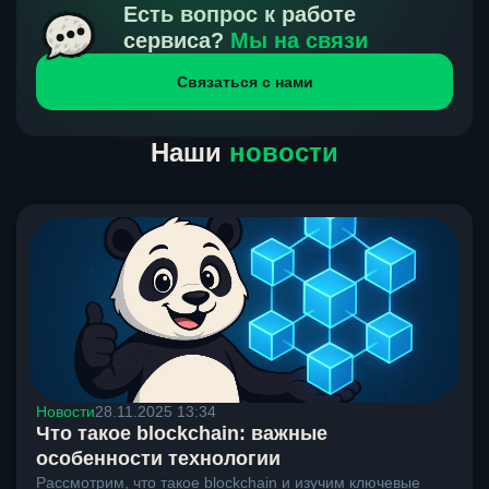
получения нами средств от тебя, а на другой части
Есть вопрос к работе
направлений курс, указанный на сайте, является
сервиса?
Мы на связи
окончательным. Если сомневаешься, напиши в онлайн-
Связаться с нами
чат на сайте, мы поможем разобраться.
Наши
новости
Новости
28.11.2025 13:34
Что такое blockchain: важные
особенности технологии
Рассмотрим, что такое blockchain и изучим ключевые