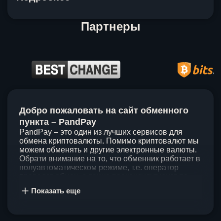
Партнеры
Item
1
Добро пожаловать на сайт обменного
of
5
пункта – PandPay
PandPay – это один из лучших сервисов для
обмена криптовалюты. Помимо криптовалют мы
можем обменять и другие электронные валюты.
Обрати внимание на то, что обменник работает в
полуавтоматическом режиме, т.е. оператор
проведет обмен, а также проконсультирует по
непонятным вопросам. Мы ценим время наших
Показать еще
клиентов, поэтому стараемся проводить обмены
в течение 60 минут. У нас нет скрытых и
дополнительных комиссий при обмене, а значит
ты можешь быть уверен, что PandPay – это