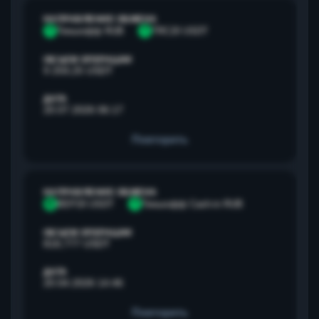
НАПРАВЛЕНИЕ ОБМЕНА
Т
Тинькофф RUB
T
TRC20 USDT
ОБЪЕМ ОПЕРАЦИИ
9 259,25 USDT
ДАТА
20.07.2026 06:17
Повторить
НАПРАВЛЕНИЕ ОБМЕНА
B
BEP20 USDT
Т
Тинькофф Cash-in RUB
ОБЪЕМ ОПЕРАЦИИ
818,777 USDT
ДАТА
20.04.2026 14:46
Повторить