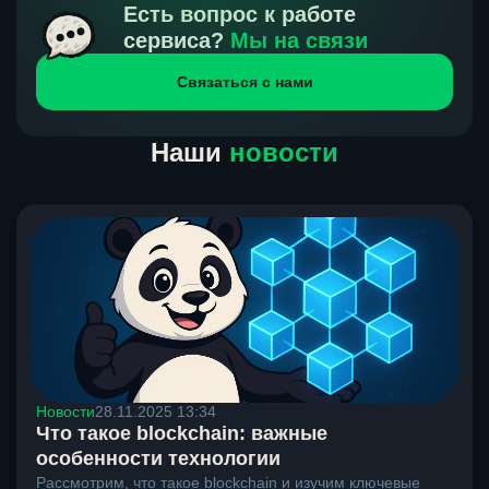
получения нами средств от тебя, а на другой части
Есть вопрос к работе
направлений курс, указанный на сайте, является
сервиса?
Мы на связи
окончательным. Если сомневаешься, напиши в онлайн-
Связаться с нами
чат на сайте, мы поможем разобраться.
Наши
новости
Новости
28.11.2025 13:34
Что такое blockchain: важные
особенности технологии
Рассмотрим, что такое blockchain и изучим ключевые