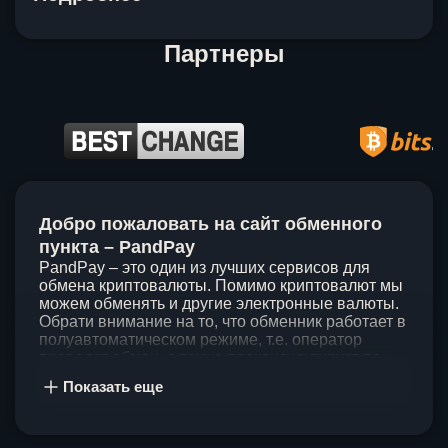
Партнеры
Item
1
Добро пожаловать на сайт обменного
of
5
пункта – PandPay
PandPay – это один из лучших сервисов для
обмена криптовалюты. Помимо криптовалют мы
можем обменять и другие электронные валюты.
Обрати внимание на то, что обменник работает в
полуавтоматическом режиме, т.е. оператор
проведет обмен, а также проконсультирует по
непонятным вопросам. Мы ценим время наших
Показать еще
клиентов, поэтому стараемся проводить обмены
в течение 60 минут. У нас нет скрытых и
дополнительных комиссий при обмене, а значит
ты можешь быть уверен, что PandPay – это