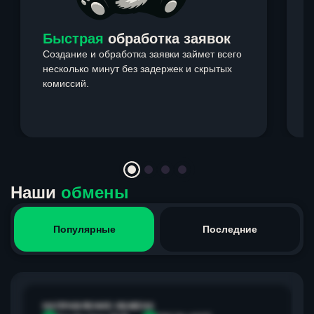
Быстрая
обработка заявок
Создание и обработка заявки займет всего
несколько минут без задержек и скрытых
комиссий.
э
Item
1
of
4
Наши
обмены
Популярные
Последние
НАПРАВЛЕНИЕ ОБМЕНА