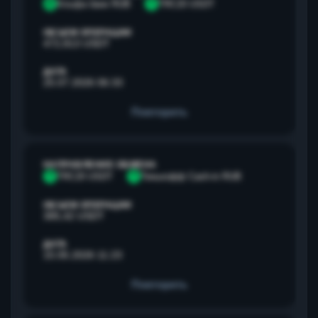
А
Альфа банк RUB
T
TRC20 USDT
ОБЪЕМ ОПЕРАЦИИ
472,813 USDT
ДАТА
25.07.2026 06:33
Повторить
НАПРАВЛЕНИЕ ОБМЕНА
T
TRC20 USDT
Т
Тинькофф Cash-in RUB
ОБЪЕМ ОПЕРАЦИИ
385,42 USDT
ДАТА
15.05.2026 11:23
Повторить