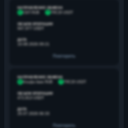
НАПРАВЛЕНИЕ ОБМЕНА
С
СБП RUB
T
TRC20 USDT
ОБЪЕМ ОПЕРАЦИИ
947,977 USDT
ДАТА
10.08.2026 09:21
Повторить
НАПРАВЛЕНИЕ ОБМЕНА
А
Альфа банк RUB
T
TRC20 USDT
ОБЪЕМ ОПЕРАЦИИ
472,813 USDT
ДАТА
25.07.2026 06:33
Повторить