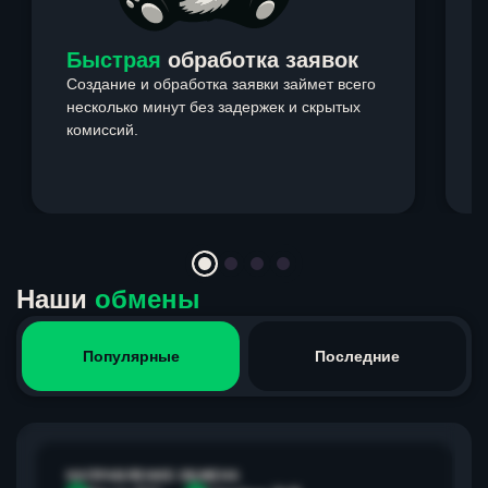
Быстрая
обработка заявок
Создание и обработка заявки займет всего
несколько минут без задержек и скрытых
комиссий.
э
Item
1
of
4
Наши
обмены
Популярные
Последние
НАПРАВЛЕНИЕ ОБМЕНА