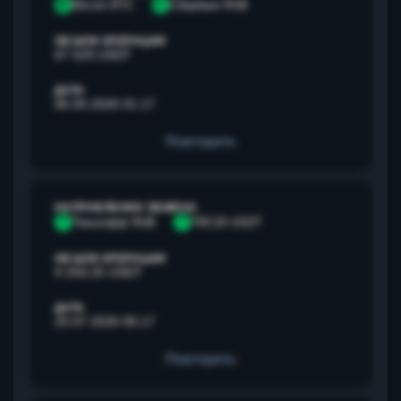
B
Bitcoin BTC
С
Сбербанк RUB
ОБЪЕМ ОПЕРАЦИИ
67 529 USDT
ДАТА
06.05.2026 01:17
Повторить
НАПРАВЛЕНИЕ ОБМЕНА
Т
Тинькофф RUB
T
TRC20 USDT
ОБЪЕМ ОПЕРАЦИИ
9 259,25 USDT
ДАТА
20.07.2026 06:17
Повторить