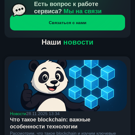
получения нами средств от тебя, а на другой части
Есть вопрос к работе
направлений курс, указанный на сайте, является
сервиса?
Мы на связи
окончательным. Если сомневаешься, напиши в онлайн-
Связаться с нами
чат на сайте, мы поможем разобраться.
Наши
новости
Новости
28.11.2025 13:34
Что такое blockchain: важные
особенности технологии
Рассмотрим, что такое blockchain и изучим ключевые