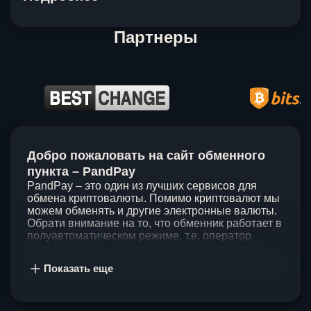
Партнеры
Item
1
Добро пожаловать на сайт обменного
of
5
пункта – PandPay
PandPay – это один из лучших сервисов для
обмена криптовалюты. Помимо криптовалют мы
можем обменять и другие электронные валюты.
Обрати внимание на то, что обменник работает в
полуавтоматическом режиме, т.е. оператор
проведет обмен, а также проконсультирует по
непонятным вопросам. Мы ценим время наших
Показать еще
клиентов, поэтому стараемся проводить обмены
в течение 60 минут. У нас нет скрытых и
дополнительных комиссий при обмене, а значит
ты можешь быть уверен, что PandPay – это