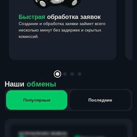
Быстрая
обработка заявок
Создание и обработка заявки займет всего
несколько минут без задержек и скрытых
комиссий.
э
Item
1
of
4
Наши
обмены
Популярные
Последние
НАПРАВЛЕНИЕ ОБМЕНА