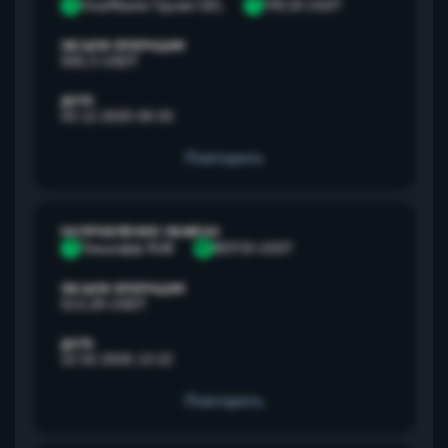
V
Visa/Master Грузия GEL
T
TRC20 USDT
ОБЪЕМ ОПЕРАЦИИ
500,3 USDT
ДАТА
03.12.2025 09:33
Повторить
НАПРАВЛЕНИЕ ОБМЕНА
Т
Тинькофф RUB
B
BEP20 USDT
ОБЪЕМ ОПЕРАЦИИ
513,28 USDT
ДАТА
22.02.2026 13:22
Повторить