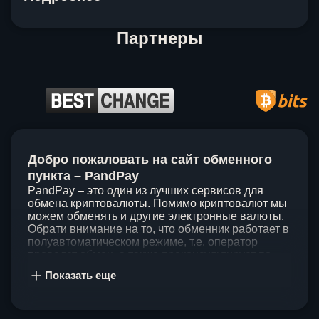
Партнеры
Item
1
Добро пожаловать на сайт обменного
of
5
пункта – PandPay
PandPay – это один из лучших сервисов для
обмена криптовалюты. Помимо криптовалют мы
можем обменять и другие электронные валюты.
Обрати внимание на то, что обменник работает в
полуавтоматическом режиме, т.е. оператор
проведет обмен, а также проконсультирует по
непонятным вопросам. Мы ценим время наших
Показать еще
клиентов, поэтому стараемся проводить обмены
в течение 60 минут. У нас нет скрытых и
дополнительных комиссий при обмене, а значит
ты можешь быть уверен, что PandPay – это