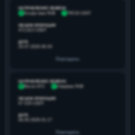
НАПРАВЛЕНИЕ ОБМЕНА
А
Альфа банк RUB
T
TRC20 USDT
ОБЪЕМ ОПЕРАЦИИ
472,813 USDT
ДАТА
25.07.2026 06:33
Повторить
НАПРАВЛЕНИЕ ОБМЕНА
B
Bitcoin BTC
С
Сбербанк RUB
ОБЪЕМ ОПЕРАЦИИ
67 529 USDT
ДАТА
06.05.2026 01:17
Повторить