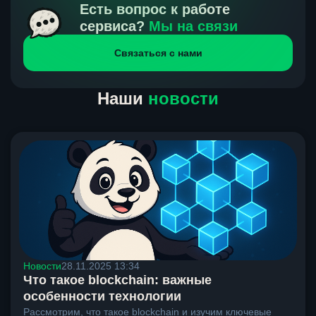
получения нами средств от тебя, а на другой части
Есть вопрос к работе
направлений курс, указанный на сайте, является
сервиса?
Мы на связи
окончательным. Если сомневаешься, напиши в онлайн-
Связаться с нами
чат на сайте, мы поможем разобраться.
Наши
новости
Новости
28.11.2025 13:34
Что такое blockchain: важные
особенности технологии
Рассмотрим, что такое blockchain и изучим ключевые