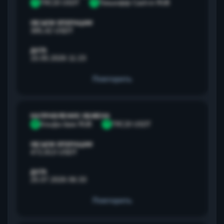
T
TRC20 USDT
Т
Тинькофф Cash-in RUB
ОБЪЕМ ОПЕРАЦИИ
385,42 USDT
ДАТА
15.05.2026 11:23
Повторить
НАПРАВЛЕНИЕ ОБМЕНА
А
Альфа банк RUB
T
TRC20 USDT
ОБЪЕМ ОПЕРАЦИИ
472,813 USDT
ДАТА
25.07.2026 06:33
Повторить