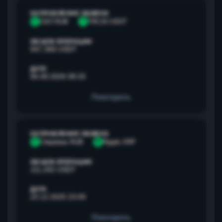
НАПРАВЛЕНИЕ ОБМЕНА
С
СБП RUB
T
TRC20 USDT
ОБЪЕМ ОПЕРАЦИИ
947,368 USDT
ДАТА
06.08.2026 08:25
Повторить
НАПРАВЛЕНИЕ ОБМЕНА
С
Сбербанк RUB
R
Ripple XRP
ОБЪЕМ ОПЕРАЦИИ
111,292 USDT
ДАТА
23.12.2025 23:00
Повторить