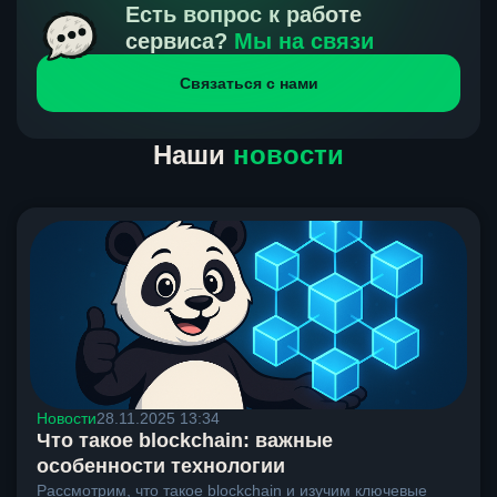
получения нами средств от тебя, а на другой части
Есть вопрос к работе
направлений курс, указанный на сайте, является
сервиса?
Мы на связи
окончательным. Если сомневаешься, напиши в онлайн-
Связаться с нами
чат на сайте, мы поможем разобраться.
Наши
новости
Новости
28.11.2025 13:34
Что такое blockchain: важные
особенности технологии
Рассмотрим, что такое blockchain и изучим ключевые