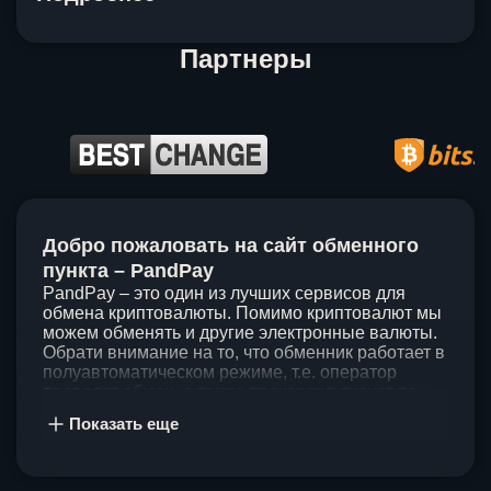
Партнеры
Item
1
Добро пожаловать на сайт обменного
of
5
пункта – PandPay
PandPay – это один из лучших сервисов для
обмена криптовалюты. Помимо криптовалют мы
можем обменять и другие электронные валюты.
Обрати внимание на то, что обменник работает в
полуавтоматическом режиме, т.е. оператор
проведет обмен, а также проконсультирует по
непонятным вопросам. Мы ценим время наших
Показать еще
клиентов, поэтому стараемся проводить обмены
в течение 60 минут. У нас нет скрытых и
дополнительных комиссий при обмене, а значит
ты можешь быть уверен, что PandPay – это