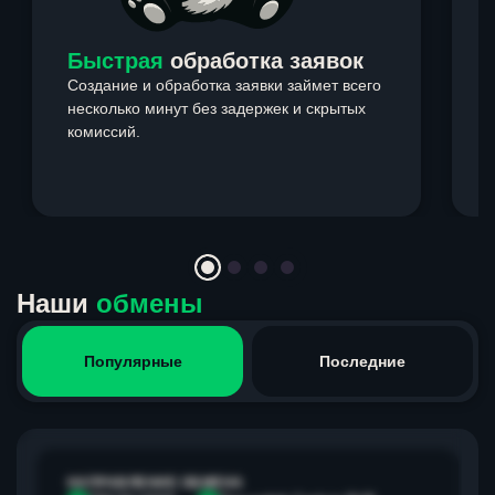
Быстрая
обработка заявок
Создание и обработка заявки займет всего
несколько минут без задержек и скрытых
комиссий.
э
Item
1
of
4
Наши
обмены
Популярные
Последние
НАПРАВЛЕНИЕ ОБМЕНА