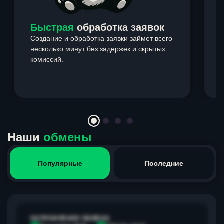
Быстрая
обработка заявок
Создание и обработка заявки займет всего
несколько минут без задержек и скрытых
комиссий.
э
Item
1
of
4
Наши
обмены
Популярные
Последние
НАПРАВЛЕНИЕ ОБМЕНА