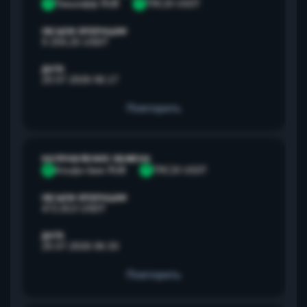
Т
Тинькофф RUB
T
TRC20 USDT
ОБЪЕМ ОПЕРАЦИИ
9 259,25 USDT
ДАТА
20.07.2026 06:17
Повторить
НАПРАВЛЕНИЕ ОБМЕНА
А
Альфа банк RUB
T
TRC20 USDT
ОБЪЕМ ОПЕРАЦИИ
472,813 USDT
ДАТА
25.07.2026 06:33
Повторить