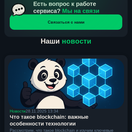
получения нами средств от тебя, а на другой части
Есть вопрос к работе
направлений курс, указанный на сайте, является
сервиса?
Мы на связи
окончательным. Если сомневаешься, напиши в онлайн-
Связаться с нами
чат на сайте, мы поможем разобраться.
Наши
новости
Новости
28.11.2025 13:34
Что такое blockchain: важные
особенности технологии
Рассмотрим, что такое blockchain и изучим ключевые