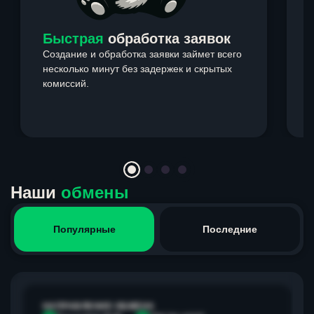
Быстрая
обработка заявок
Создание и обработка заявки займет всего
несколько минут без задержек и скрытых
комиссий.
э
Item
1
of
4
Наши
обмены
Популярные
Последние
НАПРАВЛЕНИЕ ОБМЕНА