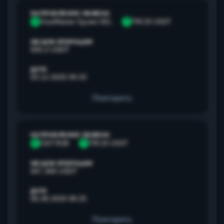
НАПРАВЛЕНИЕ ОБМЕНА
V
Visa/Master Грузия GEL
T
TRC20 USDT
ОБЪЕМ ОПЕРАЦИИ
500,3 USDT
ДАТА
03.12.2025 09:33
Повторить
НАПРАВЛЕНИЕ ОБМЕНА
С
СБП RUB
T
TRC20 USDT
ОБЪЕМ ОПЕРАЦИИ
947,368 USDT
ДАТА
06.08.2026 08:25
Повторить