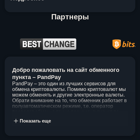
Партнеры
Item
1
Добро пожаловать на сайт обменного
of
5
пункта – PandPay
PandPay – это один из лучших сервисов для
обмена криптовалюты. Помимо криптовалют мы
можем обменять и другие электронные валюты.
Обрати внимание на то, что обменник работает в
полуавтоматическом режиме, т.е. оператор
проведет обмен, а также проконсультирует по
непонятным вопросам. Мы ценим время наших
Показать еще
клиентов, поэтому стараемся проводить обмены
в течение 60 минут. У нас нет скрытых и
дополнительных комиссий при обмене, а значит
ты можешь быть уверен, что PandPay – это