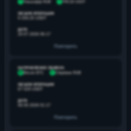
Т
Тинькофф RUB
T
TRC20 USDT
ОБЪЕМ ОПЕРАЦИИ
9 259,25 USDT
ДАТА
20.07.2026 06:17
Повторить
НАПРАВЛЕНИЕ ОБМЕНА
B
Bitcoin BTC
С
Сбербанк RUB
ОБЪЕМ ОПЕРАЦИИ
67 529 USDT
ДАТА
06.05.2026 01:17
Повторить