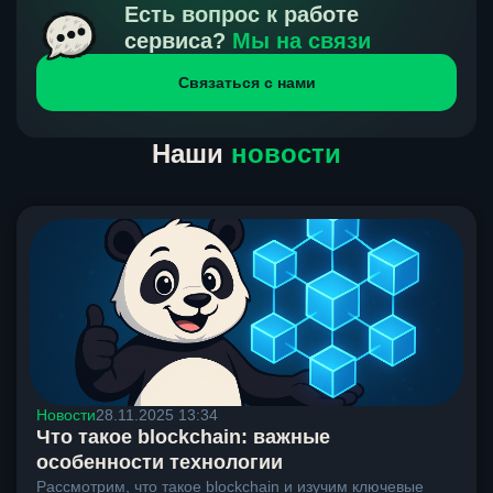
получения нами средств от тебя, а на другой части
Есть вопрос к работе
направлений курс, указанный на сайте, является
сервиса?
Мы на связи
окончательным. Если сомневаешься, напиши в онлайн-
Связаться с нами
чат на сайте, мы поможем разобраться.
Наши
новости
Новости
28.11.2025 13:34
Что такое blockchain: важные
особенности технологии
Рассмотрим, что такое blockchain и изучим ключевые