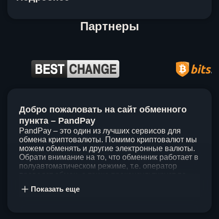
Партнеры
Item
1
Добро пожаловать на сайт обменного
of
5
пункта – PandPay
PandPay – это один из лучших сервисов для
обмена криптовалюты. Помимо криптовалют мы
можем обменять и другие электронные валюты.
Обрати внимание на то, что обменник работает в
полуавтоматическом режиме, т.е. оператор
проведет обмен, а также проконсультирует по
непонятным вопросам. Мы ценим время наших
Показать еще
клиентов, поэтому стараемся проводить обмены
в течение 60 минут. У нас нет скрытых и
дополнительных комиссий при обмене, а значит
ты можешь быть уверен, что PandPay – это