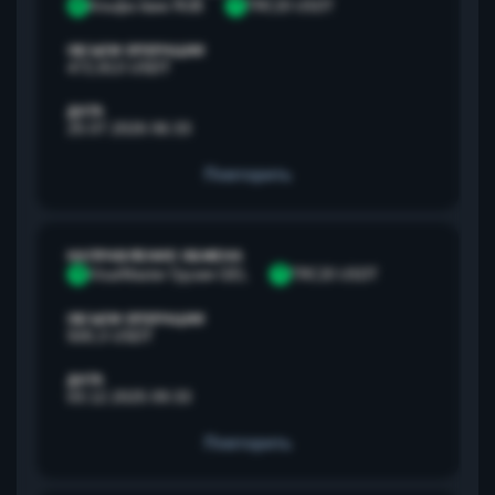
А
Альфа банк RUB
T
TRC20 USDT
ОБЪЕМ ОПЕРАЦИИ
472,813 USDT
ДАТА
25.07.2026 06:33
Повторить
НАПРАВЛЕНИЕ ОБМЕНА
V
Visa/Master Грузия GEL
T
TRC20 USDT
ОБЪЕМ ОПЕРАЦИИ
500,3 USDT
ДАТА
03.12.2025 09:33
Повторить