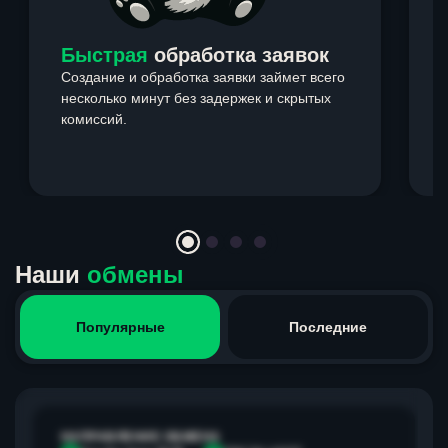
Быстрая
обработка заявок
Создание и обработка заявки займет всего
несколько минут без задержек и скрытых
комиссий.
э
Item
1
of
4
Наши
обмены
Популярные
Последние
НАПРАВЛЕНИЕ ОБМЕНА