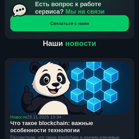
получения нами средств от тебя, а на другой части
Есть вопрос к работе
направлений курс, указанный на сайте, является
сервиса?
Мы на связи
окончательным. Если сомневаешься, напиши в онлайн-
Связаться с нами
чат на сайте, мы поможем разобраться.
Наши
новости
Новости
28.11.2025 13:34
Что такое blockchain: важные
особенности технологии
Рассмотрим, что такое blockchain и изучим ключевые