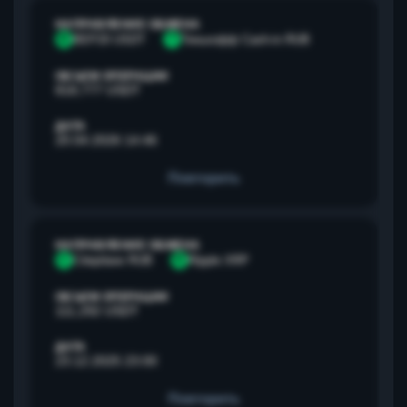
НАПРАВЛЕНИЕ ОБМЕНА
B
BEP20 USDT
Т
Тинькофф Cash-in RUB
ОБЪЕМ ОПЕРАЦИИ
818,777 USDT
ДАТА
20.04.2026 14:46
Повторить
НАПРАВЛЕНИЕ ОБМЕНА
С
Сбербанк RUB
R
Ripple XRP
ОБЪЕМ ОПЕРАЦИИ
111,292 USDT
ДАТА
23.12.2025 23:00
Повторить