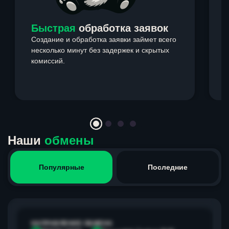
Быстрая
обработка заявок
Создание и обработка заявки займет всего
несколько минут без задержек и скрытых
комиссий.
э
Item
1
of
4
Наши
обмены
Популярные
Последние
НАПРАВЛЕНИЕ ОБМЕНА