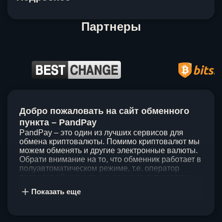
Партнеры
Item
1
Добро пожаловать на сайт обменного
of
5
пункта – PandPay
PandPay – это один из лучших сервисов для
обмена криптовалюты. Помимо криптовалют мы
можем обменять и другие электронные валюты.
Обрати внимание на то, что обменник работает в
полуавтоматическом режиме, т.е. оператор
проведет обмен, а также проконсультирует по
непонятным вопросам. Мы ценим время наших
Показать еще
клиентов, поэтому стараемся проводить обмены
в течение 60 минут. У нас нет скрытых и
дополнительных комиссий при обмене, а значит
ты можешь быть уверен, что PandPay – это