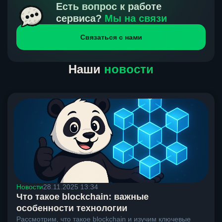
получения нами средств от тебя, а на другой части
Есть вопрос к работе
направлений курс, указанный на сайте, является
сервиса?
Мы на связи
окончательным. Если сомневаешься, напиши в онлайн-
Связаться с нами
чат на сайте, мы поможем разобраться.
Наши
новости
Новости
28.11.2025 13:34
Что такое blockchain: важные
особенности технологии
Рассмотрим, что такое blockchain и изучим ключевые