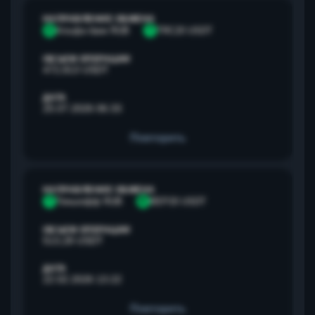
НАПРАВЛЕНИЕ ОБМЕНА
А
Альфа банк RUB
T
TRC20 USDT
ОБЪЕМ ОПЕРАЦИИ
472,813 USDT
ДАТА
25.07.2026 06:33
Повторить
НАПРАВЛЕНИЕ ОБМЕНА
Т
Тинькофф RUB
B
BEP20 USDT
ОБЪЕМ ОПЕРАЦИИ
513,28 USDT
ДАТА
22.02.2026 13:22
Повторить