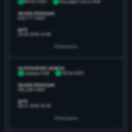
B
BEP20 USDT
Т
Тинькофф Cash-in RUB
ОБЪЕМ ОПЕРАЦИИ
818,777 USDT
ДАТА
20.04.2026 14:46
Повторить
НАПРАВЛЕНИЕ ОБМЕНА
С
Сбербанк RUB
T
TRC20 USDT
ОБЪЕМ ОПЕРАЦИИ
595,238 USDT
ДАТА
08.07.2026 20:44
Повторить