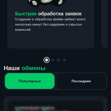
Быстрая
обработка заявок
Создание и обработка заявки займет всего
несколько минут без задержек и скрытых
комиссий.
э
Item
1
of
4
Наши
обмены
Популярные
Последние
НАПРАВЛЕНИЕ ОБМЕНА