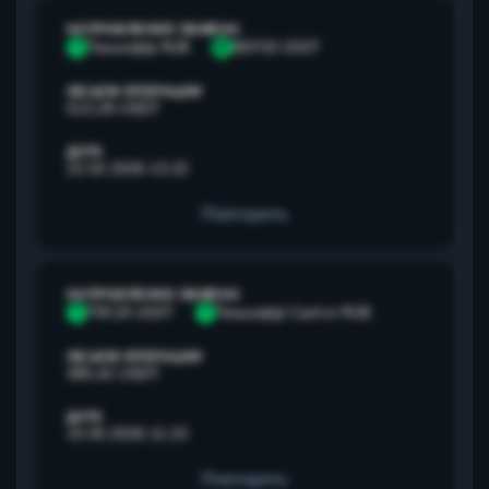
НАПРАВЛЕНИЕ ОБМЕНА
Т
Тинькофф RUB
B
BEP20 USDT
ОБЪЕМ ОПЕРАЦИИ
513,28 USDT
ДАТА
22.02.2026 13:22
Повторить
НАПРАВЛЕНИЕ ОБМЕНА
T
TRC20 USDT
Т
Тинькофф Cash-in RUB
ОБЪЕМ ОПЕРАЦИИ
385,42 USDT
ДАТА
15.05.2026 11:23
Повторить