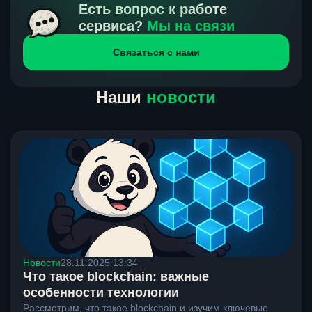
получения нами средств от тебя, а на другой части
Есть вопрос к работе
направлений курс, указанный на сайте, является
сервиса?
Мы на связи
окончательным. Если сомневаешься, напиши в онлайн-
Связаться с нами
чат на сайте, мы поможем разобраться.
Наши
новости
Новости
28.11.2025 13:34
Что такое blockchain: важные
особенности технологии
Рассмотрим, что такое blockchain и изучим ключевые