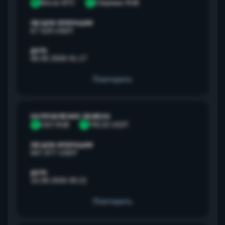
B
Bitcoin BTC
С
Сбербанк RUB
ОБЪЕМ ОПЕРАЦИИ
67 529 USDT
ДАТА
06.05.2026 01:17
Повторить
НАПРАВЛЕНИЕ ОБМЕНА
С
СБП RUB
T
TRC20 USDT
ОБЪЕМ ОПЕРАЦИИ
947,977 USDT
ДАТА
10.08.2026 09:21
Повторить