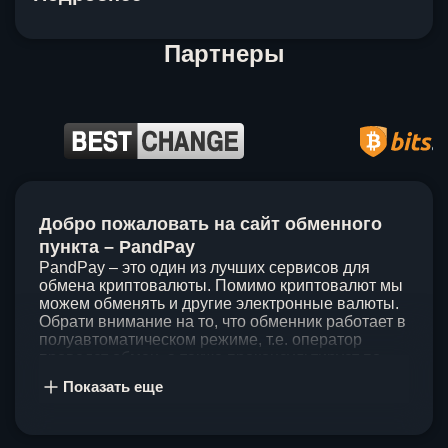
Партнеры
Item
1
Добро пожаловать на сайт обменного
of
5
пункта – PandPay
PandPay – это один из лучших сервисов для
обмена криптовалюты. Помимо криптовалют мы
можем обменять и другие электронные валюты.
Обрати внимание на то, что обменник работает в
полуавтоматическом режиме, т.е. оператор
проведет обмен, а также проконсультирует по
непонятным вопросам. Мы ценим время наших
Показать еще
клиентов, поэтому стараемся проводить обмены
в течение 60 минут. У нас нет скрытых и
дополнительных комиссий при обмене, а значит
ты можешь быть уверен, что PandPay – это