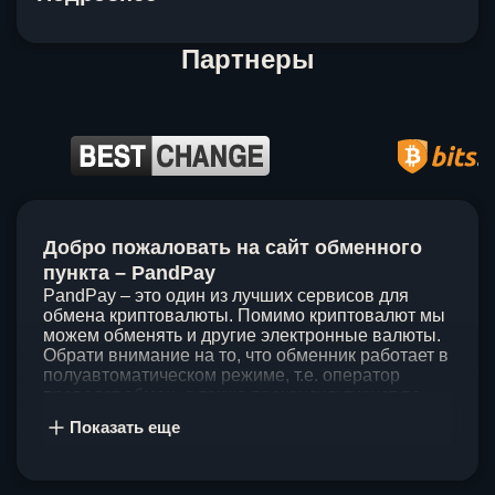
Партнеры
Item
1
Добро пожаловать на сайт обменного
of
5
пункта – PandPay
PandPay – это один из лучших сервисов для
обмена криптовалюты. Помимо криптовалют мы
можем обменять и другие электронные валюты.
Обрати внимание на то, что обменник работает в
полуавтоматическом режиме, т.е. оператор
проведет обмен, а также проконсультирует по
непонятным вопросам. Мы ценим время наших
Показать еще
клиентов, поэтому стараемся проводить обмены
в течение 60 минут. У нас нет скрытых и
дополнительных комиссий при обмене, а значит
ты можешь быть уверен, что PandPay – это