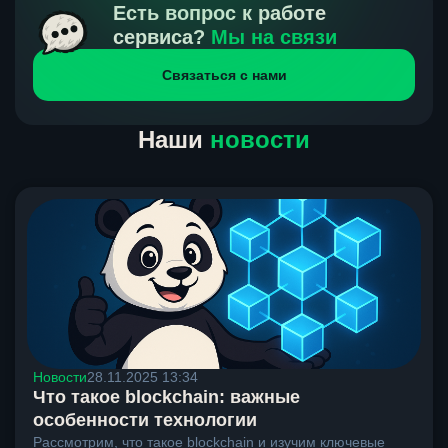
получения нами средств от тебя, а на другой части
Есть вопрос к работе
направлений курс, указанный на сайте, является
сервиса?
Мы на связи
окончательным. Если сомневаешься, напиши в онлайн-
Связаться с нами
чат на сайте, мы поможем разобраться.
Наши
новости
Новости
28.11.2025 13:34
Что такое blockchain: важные
особенности технологии
Рассмотрим, что такое blockchain и изучим ключевые