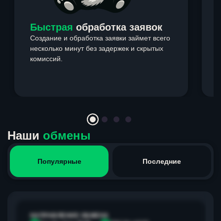
Быстрая
обработка заявок
Создание и обработка заявки займет всего
несколько минут без задержек и скрытых
комиссий.
э
Item
1
of
4
Наши
обмены
Популярные
Последние
НАПРАВЛЕНИЕ ОБМЕНА