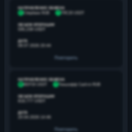
НАПРАВЛЕНИЕ ОБМЕНА
С
Сбербанк RUB
T
TRC20 USDT
ОБЪЕМ ОПЕРАЦИИ
595,238 USDT
ДАТА
08.07.2026 20:44
Повторить
НАПРАВЛЕНИЕ ОБМЕНА
B
BEP20 USDT
Т
Тинькофф Cash-in RUB
ОБЪЕМ ОПЕРАЦИИ
818,777 USDT
ДАТА
20.04.2026 14:46
Повторить