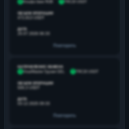
А
Альфа банк RUB
T
TRC20 USDT
ОБЪЕМ ОПЕРАЦИИ
472,813 USDT
ДАТА
25.07.2026 06:33
Повторить
НАПРАВЛЕНИЕ ОБМЕНА
V
Visa/Master Грузия GEL
T
TRC20 USDT
ОБЪЕМ ОПЕРАЦИИ
500,3 USDT
ДАТА
03.12.2025 09:33
Повторить