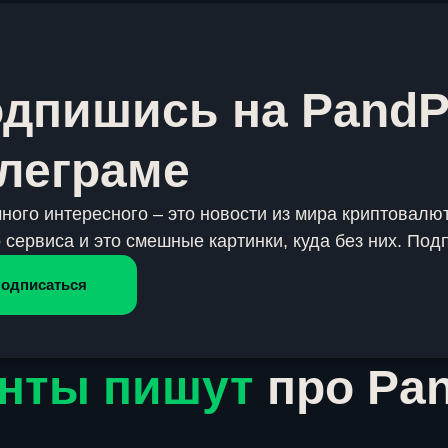
дпишись на PandP
леграме
много интересного – это новости из мира криптовалют
 сервиса и это смешные картинки, куда без них. Под
одписаться
нты пишут
про Pa