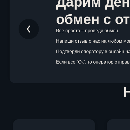
Дарим ден
обмен с о
Все просто – проведи обмен.
Напиши отзыв о нас на любом мо
Подтверди оператору в онлайн-чат
Если все “Ок”, то оператор отпра
Item
1
of
1