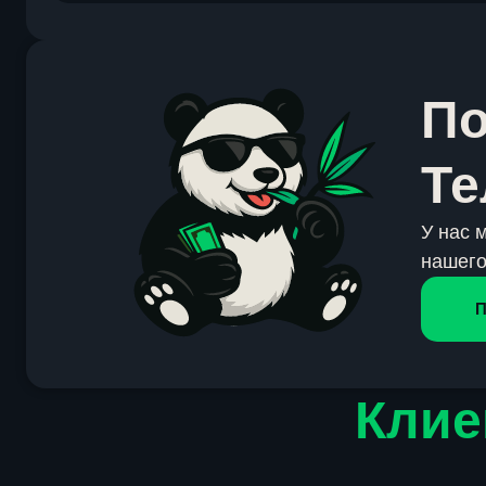
По
Те
У нас 
нашего
П
Клие