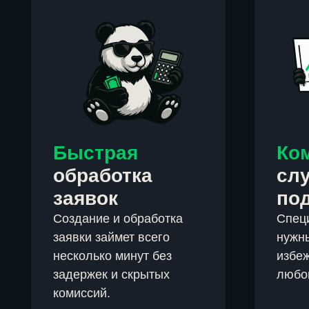
Быстрая
Ко
обработка
сл
заявок
по
Создание и обработка
Спец
заявки займет всего
нужны
несколько минут без
избеж
задержек и скрытых
любо
комиссий.