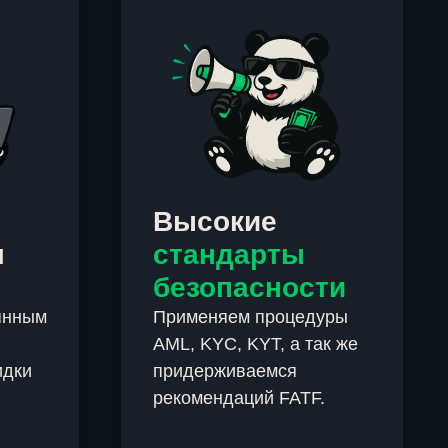
Высокие
м
стандарты
безопасности
янным
Применяем процедуры
AML, KYC, KYT, а так же
идки
придерживаемся
рекомендаций FATF.