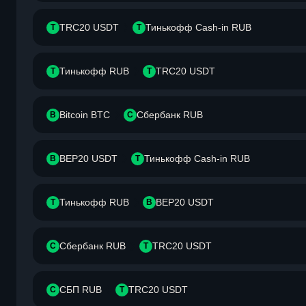
TRC20 USDT
Тинькофф Cash-in RUB
T
Т
Тинькофф RUB
TRC20 USDT
Т
T
Bitcoin BTC
Сбербанк RUB
B
С
BEP20 USDT
Тинькофф Cash-in RUB
B
Т
Тинькофф RUB
BEP20 USDT
Т
B
Сбербанк RUB
TRC20 USDT
С
T
СБП RUB
TRC20 USDT
С
T