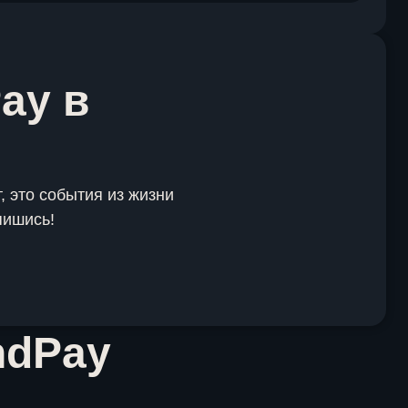
ay в
, это события из жизни
пишись!
ndPay