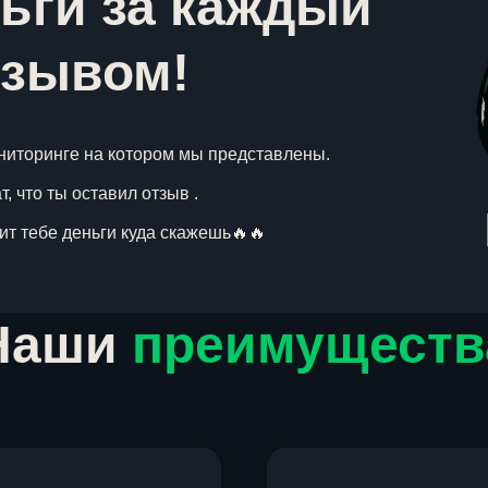
ьги за каждый
тзывом!
ниторинге на котором мы представлены.
, что ты оставил отзыв .
вит тебе деньги куда скажешь🔥🔥
Наши
преимуществ