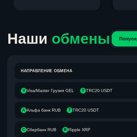
Item
1
of
4
Наши
обмены
Популя
НАПРАВЛЕНИЕ ОБМЕНА
Visa/Master Грузия GEL
TRC20 USDT
V
T
Альфа банк RUB
TRC20 USDT
А
T
Сбербанк RUB
Ripple XRP
С
R