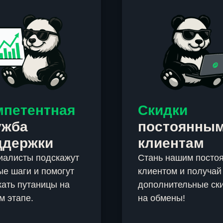
мпетентная
Скидки
ужба
постоянны
ддержки
клиентам
иалисты подскажут
Стань нашим посто
е шаги и помогут
клиентом и получай
ать путаницы на
дополнительные ск
м этапе.
на обмены!