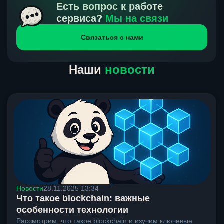
получения нами средств от тебя, а на другой части
Есть вопрос к работе
направлений курс, указанный на сайте, является
сервиса?
Мы на связи
окончательным. Если сомневаешься, напиши в онлайн-
Связаться с нами
чат на сайте, мы поможем разобраться.
Наши
новости
Новости
28.11.2025 13:34
Что такое blockchain: важные
особенности технологии
Рассмотрим, что такое blockchain и изучим ключевые