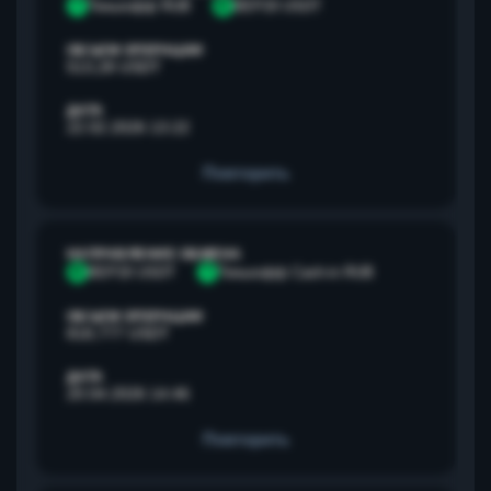
Т
Тинькофф RUB
B
BEP20 USDT
ОБЪЕМ ОПЕРАЦИИ
513,28 USDT
ДАТА
22.02.2026 13:22
Повторить
НАПРАВЛЕНИЕ ОБМЕНА
B
BEP20 USDT
Т
Тинькофф Cash-in RUB
ОБЪЕМ ОПЕРАЦИИ
818,777 USDT
ДАТА
20.04.2026 14:46
Повторить