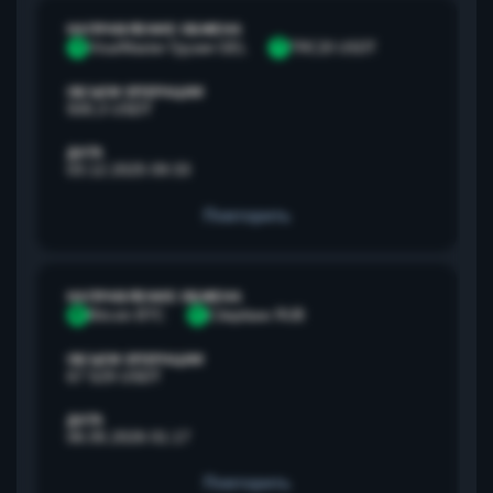
НАПРАВЛЕНИЕ ОБМЕНА
V
Visa/Master Грузия GEL
T
TRC20 USDT
ОБЪЕМ ОПЕРАЦИИ
500,3 USDT
ДАТА
03.12.2025 09:33
Повторить
НАПРАВЛЕНИЕ ОБМЕНА
B
Bitcoin BTC
С
Сбербанк RUB
ОБЪЕМ ОПЕРАЦИИ
67 529 USDT
ДАТА
06.05.2026 01:17
Повторить