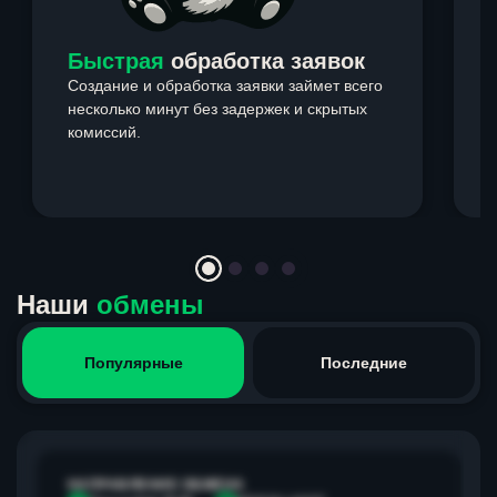
Быстрая
обработка заявок
Создание и обработка заявки займет всего
несколько минут без задержек и скрытых
комиссий.
э
Item
1
of
4
Наши
обмены
Популярные
Последние
НАПРАВЛЕНИЕ ОБМЕНА