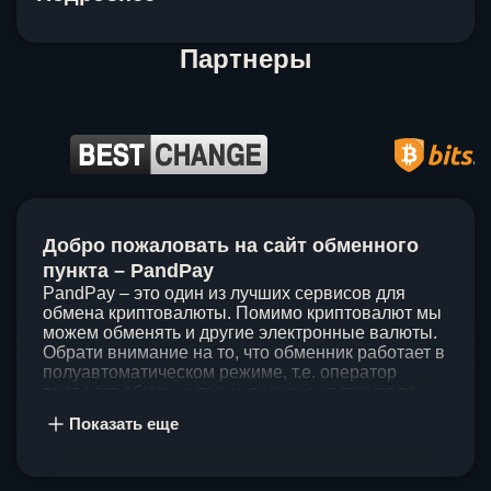
Партнеры
Item
1
Добро пожаловать на сайт обменного
of
5
пункта – PandPay
PandPay – это один из лучших сервисов для
обмена криптовалюты. Помимо криптовалют мы
можем обменять и другие электронные валюты.
Обрати внимание на то, что обменник работает в
полуавтоматическом режиме, т.е. оператор
проведет обмен, а также проконсультирует по
непонятным вопросам. Мы ценим время наших
Показать еще
клиентов, поэтому стараемся проводить обмены
в течение 60 минут. У нас нет скрытых и
дополнительных комиссий при обмене, а значит
ты можешь быть уверен, что PandPay – это