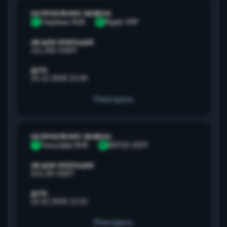
НАПРАВЛЕНИЕ ОБМЕНА
С
Сбербанк RUB
R
Ripple XRP
ОБЪЕМ ОПЕРАЦИИ
111,292 USDT
ДАТА
23.12.2025 23:00
Повторить
НАПРАВЛЕНИЕ ОБМЕНА
Т
Тинькофф RUB
B
BEP20 USDT
ОБЪЕМ ОПЕРАЦИИ
513,28 USDT
ДАТА
22.02.2026 13:22
Повторить