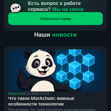
получения нами средств от тебя, а на другой части
Есть вопрос к работе
направлений курс, указанный на сайте, является
сервиса?
Мы на связи
окончательным. Если сомневаешься, напиши в онлайн-
Связаться с нами
чат на сайте, мы поможем разобраться.
Наши
новости
Новости
28.11.2025 13:34
Что такое blockchain: важные
особенности технологии
Рассмотрим, что такое blockchain и изучим ключевые