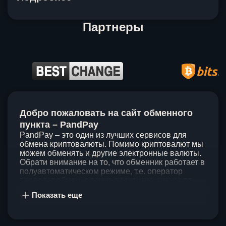
Партнеры
Item
1
Добро пожаловать на сайт обменного
of
5
пункта – PandPay
PandPay – это один из лучших сервисов для
обмена криптовалюты. Помимо криптовалют мы
можем обменять и другие электронные валюты.
Обрати внимание на то, что обменник работает в
полуавтоматическом режиме, т.е. оператор
проведет обмен, а также проконсультирует по
непонятным вопросам. Мы ценим время наших
Показать еще
клиентов, поэтому стараемся проводить обмены
в течение 60 минут. У нас нет скрытых и
дополнительных комиссий при обмене, а значит
ты можешь быть уверен, что PandPay – это