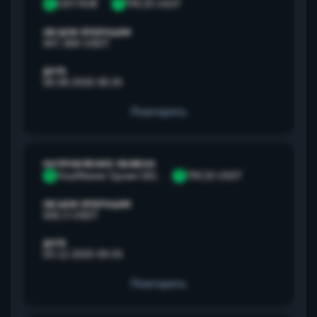
С
СБП RUB
T
TRC20 USDT
ОБЪЕМ ОПЕРАЦИИ
947,368 USDT
ДАТА
06.08.2026 08:25
Повторить
НАПРАВЛЕНИЕ ОБМЕНА
V
Visa/Master Грузия GEL
T
TRC20 USDT
ОБЪЕМ ОПЕРАЦИИ
500,3 USDT
ДАТА
03.12.2025 09:33
Повторить