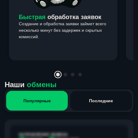
Быстрая
обработка заявок
Создание и обработка заявки займет всего
несколько минут без задержек и скрытых
комиссий.
э
Item
1
of
4
Наши
обмены
Популярные
Последние
НАПРАВЛЕНИЕ ОБМЕНА