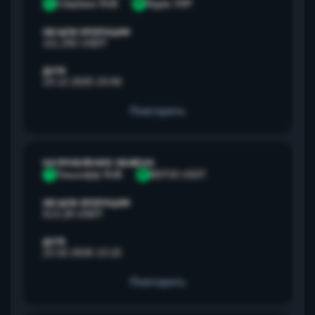
С
Сбербанк RUB
R
Ripple XRP
ОБЪЕМ ОПЕРАЦИИ
111,292 USDT
ДАТА
23.12.2025 23:00
Повторить
НАПРАВЛЕНИЕ ОБМЕНА
Т
Тинькофф RUB
B
BEP20 USDT
ОБЪЕМ ОПЕРАЦИИ
513,28 USDT
ДАТА
22.02.2026 13:22
Повторить