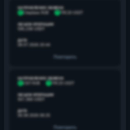
НАПРАВЛЕНИЕ ОБМЕНА
С
Сбербанк RUB
T
TRC20 USDT
ОБЪЕМ ОПЕРАЦИИ
595,238 USDT
ДАТА
08.07.2026 20:44
Повторить
НАПРАВЛЕНИЕ ОБМЕНА
С
СБП RUB
T
TRC20 USDT
ОБЪЕМ ОПЕРАЦИИ
947,368 USDT
ДАТА
06.08.2026 08:25
Повторить