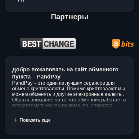
Партнеры
Item
1
Добро пожаловать на сайт обменного
of
5
пункта – PandPay
PandPay – это один из лучших сервисов для
обмена криптовалюты. Помимо криптовалют мы
можем обменять и другие электронные валюты.
Обрати внимание на то, что обменник работает в
полуавтоматическом режиме, т.е. оператор
проведет обмен, а также проконсультирует по
непонятным вопросам. Мы ценим время наших
Показать еще
клиентов, поэтому стараемся проводить обмены
в течение 60 минут. У нас нет скрытых и
дополнительных комиссий при обмене, а значит
ты можешь быть уверен, что PandPay – это