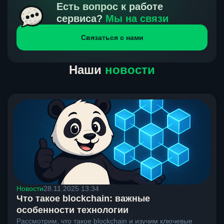
получения нами средств от тебя, а на другой части
Есть вопрос к работе
направлений курс, указанный на сайте, является
сервиса?
Мы на связи
окончательным. Если сомневаешься, напиши в онлайн-
Связаться с нами
чат на сайте, мы поможем разобраться.
Наши
новости
Новости
28.11.2025 13:34
Что такое blockchain: важные
особенности технологии
Рассмотрим, что такое blockchain и изучим ключевые