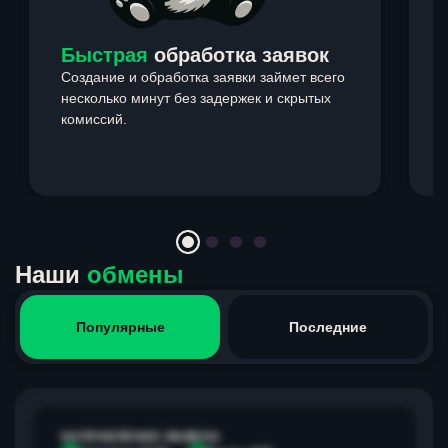
Быстрая
обработка заявок
Создание и обработка заявки займет всего
несколько минут без задержек и скрытых
комиссий.
э
Item
1
of
4
Наши
обмены
Популярные
Последние
НАПРАВЛЕНИЕ ОБМЕНА