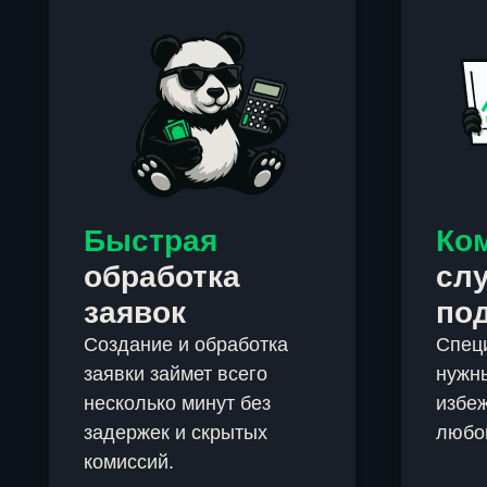
Быстрая
Ко
обработка
сл
заявок
по
Создание и обработка
Спец
заявки займет всего
нужны
несколько минут без
избеж
задержек и скрытых
любо
комиссий.