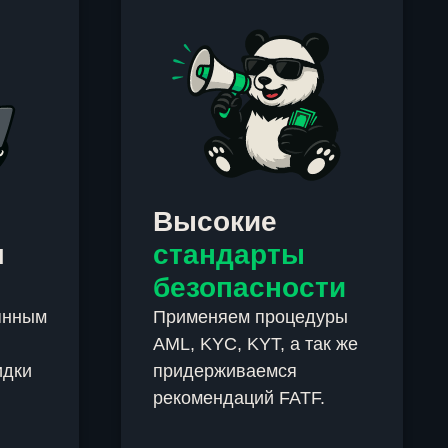
Высокие
м
стандарты
безопасности
янным
Применяем процедуры
AML, KYC, KYT, а так же
идки
придерживаемся
рекомендаций FATF.