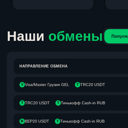
Item
1
of
4
Наши
обмены
Популя
НАПРАВЛЕНИЕ ОБМЕНА
Visa/Master Грузия GEL
TRC20 USDT
V
T
TRC20 USDT
Тинькофф Cash-in RUB
T
Т
BEP20 USDT
Тинькофф Cash-in RUB
B
Т