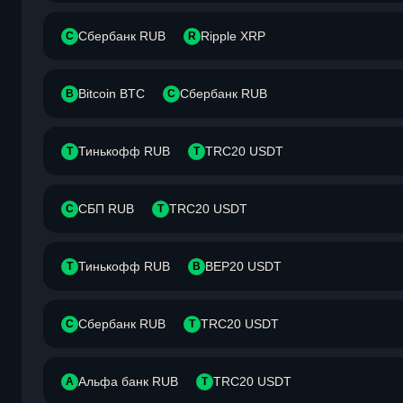
Сбербанк RUB
Ripple XRP
С
R
Bitcoin BTC
Сбербанк RUB
B
С
Тинькофф RUB
TRC20 USDT
Т
T
СБП RUB
TRC20 USDT
С
T
Тинькофф RUB
BEP20 USDT
Т
B
Сбербанк RUB
TRC20 USDT
С
T
Альфа банк RUB
TRC20 USDT
А
T