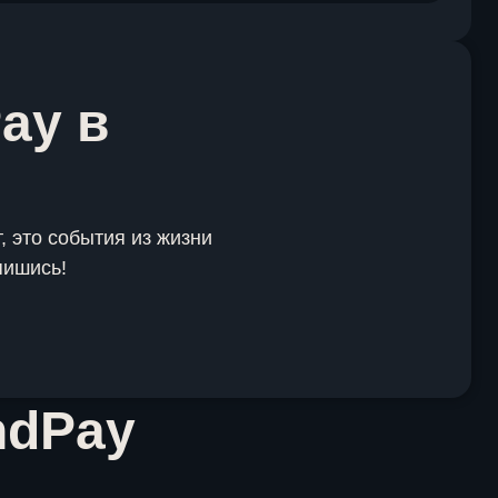
ay в
, это события из жизни
пишись!
ndPay