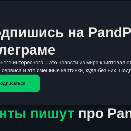
дпишись на PandP
леграме
много интересного – это новости из мира криптовалют
 сервиса и это смешные картинки, куда без них. Под
одписаться
нты пишут
про Pa