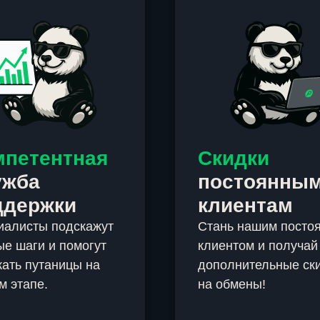
мпетентная
Скидки
ужба
постоянны
ддержки
клиентам
иалисты подскажут
Стань нашим посто
е шаги и помогут
клиентом и получай
ать путаницы на
дополнительные ск
м этапе.
на обмены!