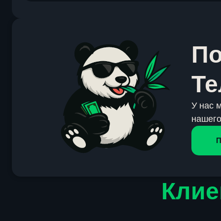
По
Те
У нас 
нашего
П
Клие