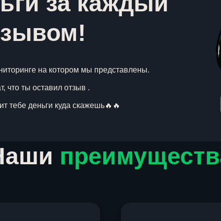
ьги за каждый
тзывом!
ниторинге на котором мы представлены.
, что ты оставил отзыв .
вит тебе деньги куда скажешь🔥🔥
Наши
преимуществ