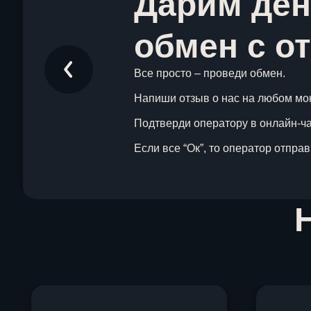
Дарим ден
обмен с о
Все просто – проведи обмен.
Напиши отзыв о нас на любом мо
Подтверди оператору в онлайн-чат
Если все “Ок”, то оператор отпра
Item
1
of
1