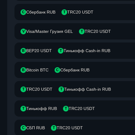
Сбербанк RUB
TRC20 USDT
С
T
Visa/Master Грузия GEL
TRC20 USDT
V
T
BEP20 USDT
Тинькофф Cash-in RUB
B
Т
Bitcoin BTC
Сбербанк RUB
B
С
TRC20 USDT
Тинькофф Cash-in RUB
T
Т
Тинькофф RUB
TRC20 USDT
Т
T
СБП RUB
TRC20 USDT
С
T