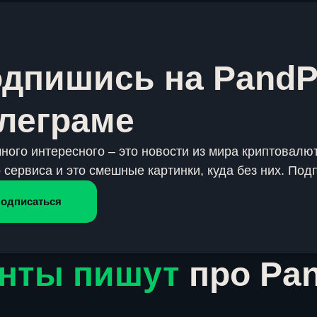
дпишись на PandP
леграме
много интересного – это новости из мира криптовалют
 сервиса и это смешные картинки, куда без них. Под
одписаться
нты пишут
про Pa