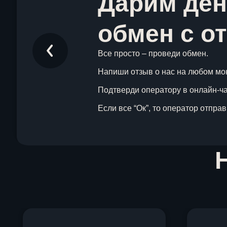
Дарим ден
обмен с о
Все просто – проведи обмен.
Напиши отзыв о нас на любом мо
Подтверди оператору в онлайн-чат
Если все “Ок”, то оператор отпра
Item
1
of
1