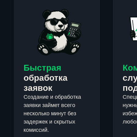
Быстрая
Ко
обработка
сл
заявок
по
Создание и обработка
Спец
заявки займет всего
нужны
несколько минут без
избеж
задержек и скрытых
любо
комиссий.