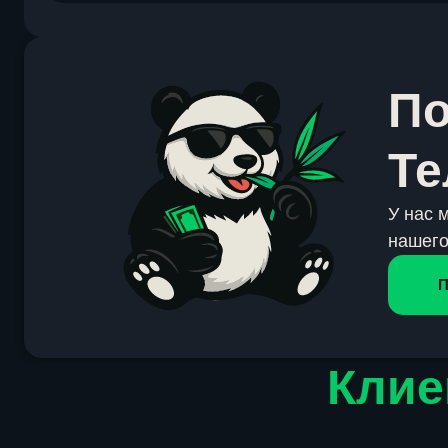
По
Те
У нас 
нашего
П
Клие