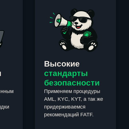
Высокие
м
стандарты
безопасности
янным
Применяем процедуры
AML, KYC, KYT, а так же
идки
придерживаемся
рекомендаций FATF.