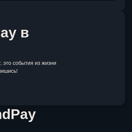
ay в
, это события из жизни
пишись!
ndPay