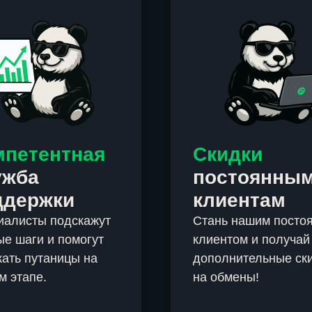
мпетентная
Скидки
ужба
постоянны
ддержки
клиентам
иалисты подскажут
Стань нашим посто
е шаги и помогут
клиентом и получай
ать путаницы на
дополнительные ск
м этапе.
на обмены!