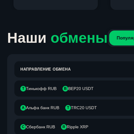
Item
1
of
4
Наши
обмены
Популя
НАПРАВЛЕНИЕ ОБМЕНА
Тинькофф RUB
BEP20 USDT
Т
B
Альфа банк RUB
TRC20 USDT
А
T
Сбербанк RUB
Ripple XRP
С
R