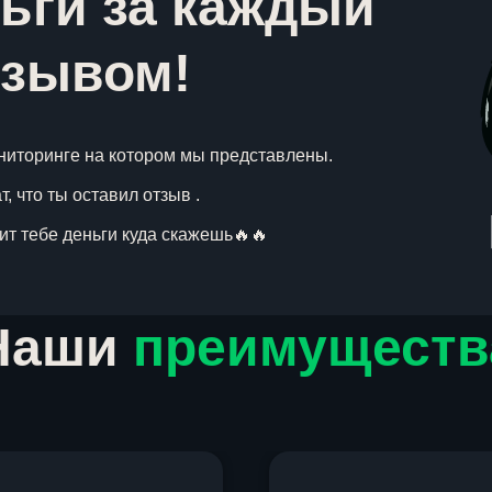
ьги за каждый
тзывом!
ниторинге на котором мы представлены.
, что ты оставил отзыв .
вит тебе деньги куда скажешь🔥🔥
Наши
преимуществ