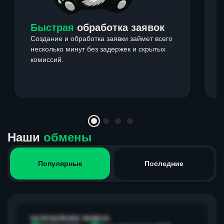
Быстрая
обработка заявок
Создание и обработка заявки займет всего
несколько минут без задержек и скрытых
комиссий.
э
Item
1
of
4
Наши
обмены
Популярные
Последние
НАПРАВЛЕНИЕ ОБМЕНА