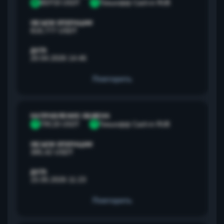
B
BEP20 USDT
Т
Тинькофф Cash-in RUB
ОБЪЕМ ОПЕРАЦИИ
818,777 USDT
ДАТА
20.04.2026 14:46
Повторить
НАПРАВЛЕНИЕ ОБМЕНА
T
TRC20 USDT
Т
Тинькофф Cash-in RUB
ОБЪЕМ ОПЕРАЦИИ
385,42 USDT
ДАТА
15.05.2026 11:23
Повторить