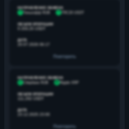
НАПРАВЛЕНИЕ ОБМЕНА
Т
Тинькофф RUB
T
TRC20 USDT
ОБЪЕМ ОПЕРАЦИИ
9 259,25 USDT
ДАТА
20.07.2026 06:17
Повторить
НАПРАВЛЕНИЕ ОБМЕНА
С
Сбербанк RUB
R
Ripple XRP
ОБЪЕМ ОПЕРАЦИИ
111,292 USDT
ДАТА
23.12.2025 23:00
Повторить