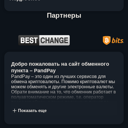
Партнеры
Item
1
Добро пожаловать на сайт обменного
of
5
пункта – PandPay
PandPay – это один из лучших сервисов для
обмена криптовалюты. Помимо криптовалют мы
можем обменять и другие электронные валюты.
Обрати внимание на то, что обменник работает в
полуавтоматическом режиме, т.е. оператор
проведет обмен, а также проконсультирует по
непонятным вопросам. Мы ценим время наших
Показать еще
клиентов, поэтому стараемся проводить обмены
в течение 60 минут. У нас нет скрытых и
дополнительных комиссий при обмене, а значит
ты можешь быть уверен, что PandPay – это