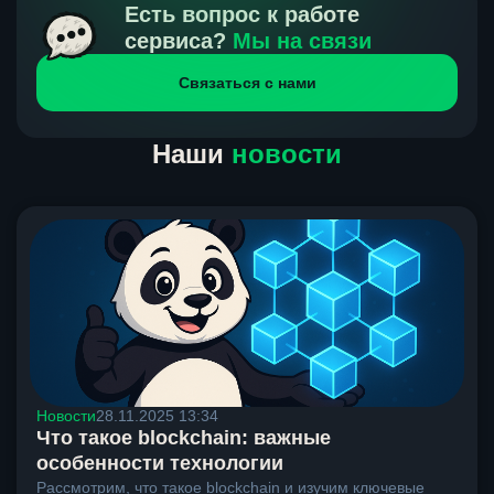
получения нами средств от тебя, а на другой части
Есть вопрос к работе
направлений курс, указанный на сайте, является
сервиса?
Мы на связи
окончательным. Если сомневаешься, напиши в онлайн-
Связаться с нами
чат на сайте, мы поможем разобраться.
Наши
новости
Новости
28.11.2025 13:34
Что такое blockchain: важные
особенности технологии
Рассмотрим, что такое blockchain и изучим ключевые