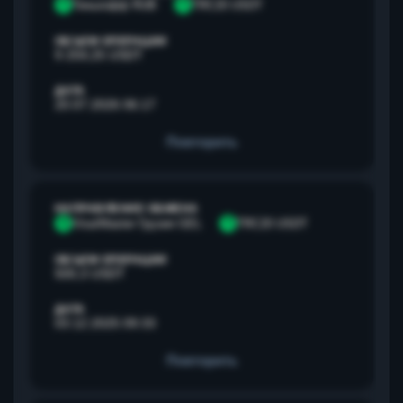
Т
Тинькофф RUB
T
TRC20 USDT
ОБЪЕМ ОПЕРАЦИИ
9 259,25 USDT
ДАТА
20.07.2026 06:17
Повторить
НАПРАВЛЕНИЕ ОБМЕНА
V
Visa/Master Грузия GEL
T
TRC20 USDT
ОБЪЕМ ОПЕРАЦИИ
500,3 USDT
ДАТА
03.12.2025 09:33
Повторить