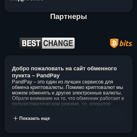
Партнеры
Item
1
Добро пожаловать на сайт обменного
of
5
пункта – PandPay
PandPay – это один из лучших сервисов для
обмена криптовалюты. Помимо криптовалют мы
можем обменять и другие электронные валюты.
Обрати внимание на то, что обменник работает в
полуавтоматическом режиме, т.е. оператор
проведет обмен, а также проконсультирует по
непонятным вопросам. Мы ценим время наших
Показать еще
клиентов, поэтому стараемся проводить обмены
в течение 60 минут. У нас нет скрытых и
дополнительных комиссий при обмене, а значит
ты можешь быть уверен, что PandPay – это