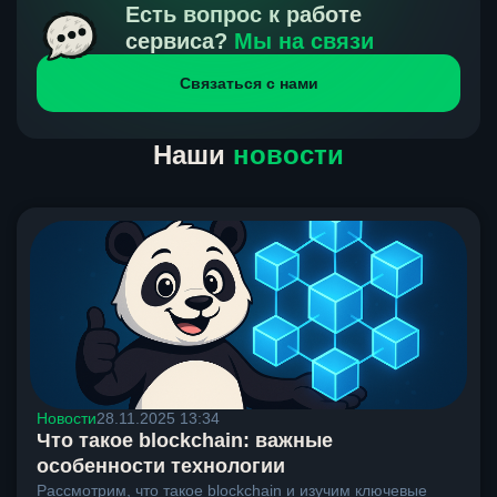
получения нами средств от тебя, а на другой части
Есть вопрос к работе
направлений курс, указанный на сайте, является
сервиса?
Мы на связи
окончательным. Если сомневаешься, напиши в онлайн-
Связаться с нами
чат на сайте, мы поможем разобраться.
Наши
новости
Новости
28.11.2025 13:34
Что такое blockchain: важные
особенности технологии
Рассмотрим, что такое blockchain и изучим ключевые