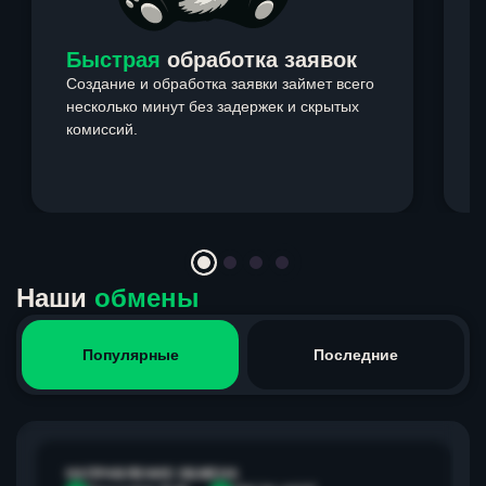
Быстрая
обработка заявок
Создание и обработка заявки займет всего
несколько минут без задержек и скрытых
комиссий.
э
Item
1
of
4
Наши
обмены
Популярные
Последние
НАПРАВЛЕНИЕ ОБМЕНА