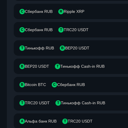
Сбербанк RUB
Ripple XRP
С
R
Сбербанк RUB
TRC20 USDT
С
T
Тинькофф RUB
BEP20 USDT
Т
B
BEP20 USDT
Тинькофф Cash-in RUB
B
Т
Bitcoin BTC
Сбербанк RUB
B
С
TRC20 USDT
Тинькофф Cash-in RUB
T
Т
Альфа банк RUB
TRC20 USDT
А
T