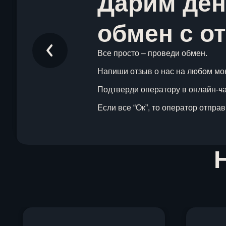
Дарим ден
обмен с о
Все просто – проведи обмен.
Напиши отзыв о нас на любом мо
Подтверди оператору в онлайн-чат
Если все “Ок”, то оператор отпра
Item
1
of
1