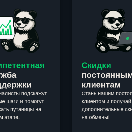
мпетентная
Скидки
ужба
постоянны
ддержки
клиентам
иалисты подскажут
Стань нашим посто
е шаги и помогут
клиентом и получай
ать путаницы на
дополнительные ск
м этапе.
на обмены!