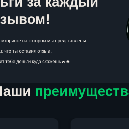
ьги за каждый
тзывом!
ниторинге на котором мы представлены.
, что ты оставил отзыв .
вит тебе деньги куда скажешь🔥🔥
Наши
преимуществ