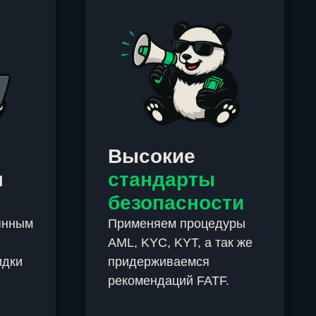
Высокие
м
стандарты
безопасности
янным
Применяем процедуры
AML, KYC, KYT, а так же
идки
придерживаемся
рекомендаций FATF.