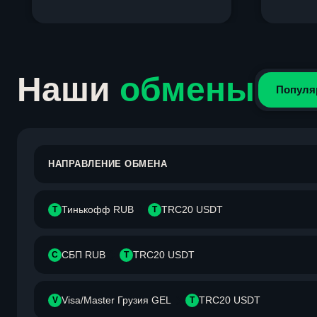
Item
1
of
4
Наши
обмены
Популя
НАПРАВЛЕНИЕ ОБМЕНА
Тинькофф RUB
TRC20 USDT
Т
T
СБП RUB
TRC20 USDT
С
T
Visa/Master Грузия GEL
TRC20 USDT
V
T