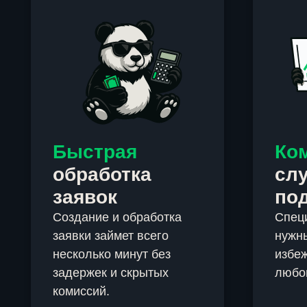
Быстрая
Ко
обработка
сл
заявок
по
Создание и обработка
Спец
заявки займет всего
нужны
несколько минут без
избеж
задержек и скрытых
любо
комиссий.