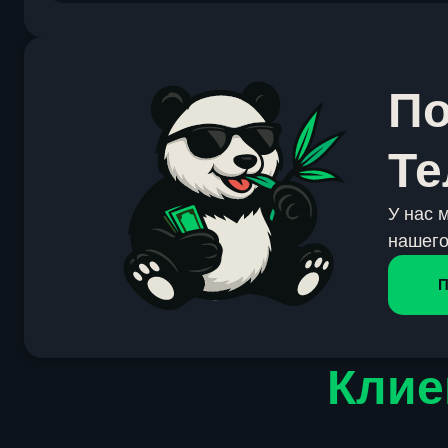
По
Те
У нас 
нашего
П
Клие