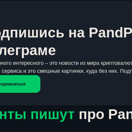
дпишись на PandP
леграме
много интересного – это новости из мира криптовалют
 сервиса и это смешные картинки, куда без них. Под
одписаться
нты пишут
про Pa