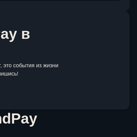
ay в
, это события из жизни
пишись!
ndPay