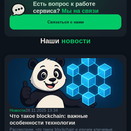
получения нами средств от тебя, а на другой части
Есть вопрос к работе
направлений курс, указанный на сайте, является
сервиса?
Мы на связи
окончательным. Если сомневаешься, напиши в онлайн-
Связаться с нами
чат на сайте, мы поможем разобраться.
Наши
новости
Новости
28.11.2025 13:34
Что такое blockchain: важные
особенности технологии
Рассмотрим, что такое blockchain и изучим ключевые