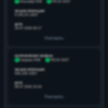
Т
Тинькофф RUB
T
TRC20 USDT
ОБЪЕМ ОПЕРАЦИИ
9 259,25 USDT
ДАТА
20.07.2026 06:17
Повторить
НАПРАВЛЕНИЕ ОБМЕНА
С
Сбербанк RUB
T
TRC20 USDT
ОБЪЕМ ОПЕРАЦИИ
595,238 USDT
ДАТА
08.07.2026 20:44
Повторить