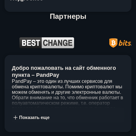
Партнеры
Item
1
Добро пожаловать на сайт обменного
of
5
пункта – PandPay
PandPay – это один из лучших сервисов для
обмена криптовалюты. Помимо криптовалют мы
можем обменять и другие электронные валюты.
Обрати внимание на то, что обменник работает в
полуавтоматическом режиме, т.е. оператор
проведет обмен, а также проконсультирует по
непонятным вопросам. Мы ценим время наших
Показать еще
клиентов, поэтому стараемся проводить обмены
в течение 60 минут. У нас нет скрытых и
дополнительных комиссий при обмене, а значит
ты можешь быть уверен, что PandPay – это