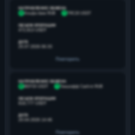
НАПРАВЛЕНИЕ ОБМЕНА
А
Альфа банк RUB
T
TRC20 USDT
ОБЪЕМ ОПЕРАЦИИ
472,813 USDT
ДАТА
25.07.2026 06:33
Повторить
НАПРАВЛЕНИЕ ОБМЕНА
B
BEP20 USDT
Т
Тинькофф Cash-in RUB
ОБЪЕМ ОПЕРАЦИИ
818,777 USDT
ДАТА
20.04.2026 14:46
Повторить