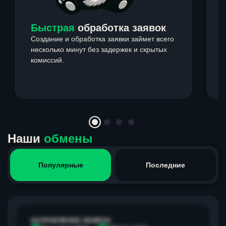
Быстрая
обработка заявок
Создание и обработка заявки займет всего
несколько минут без задержек и скрытых
комиссий.
э
Item
1
of
4
Наши
обмены
Популярные
Последние
НАПРАВЛЕНИЕ ОБМЕНА