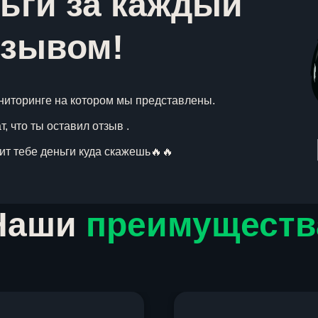
ьги за каждый
тзывом!
ниторинге на котором мы представлены.
, что ты оставил отзыв .
вит тебе деньги куда скажешь🔥🔥
Наши
преимуществ