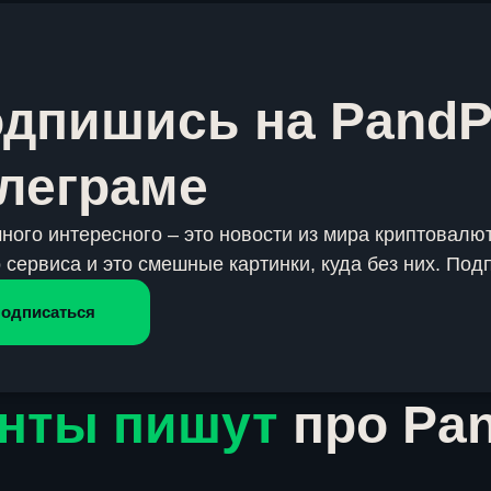
дпишись на PandP
леграме
много интересного – это новости из мира криптовалют
 сервиса и это смешные картинки, куда без них. Под
одписаться
нты пишут
про Pa