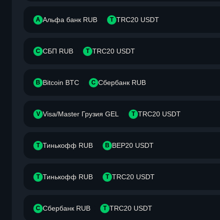
Альфа банк RUB
TRC20 USDT
А
T
СБП RUB
TRC20 USDT
С
T
Bitcoin BTC
Сбербанк RUB
B
С
Visa/Master Грузия GEL
TRC20 USDT
V
T
Тинькофф RUB
BEP20 USDT
Т
B
Тинькофф RUB
TRC20 USDT
Т
T
Сбербанк RUB
TRC20 USDT
С
T