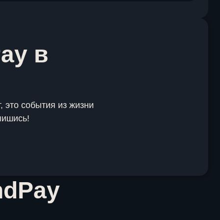
ay в
, это события из жизни
пишись!
ndPay