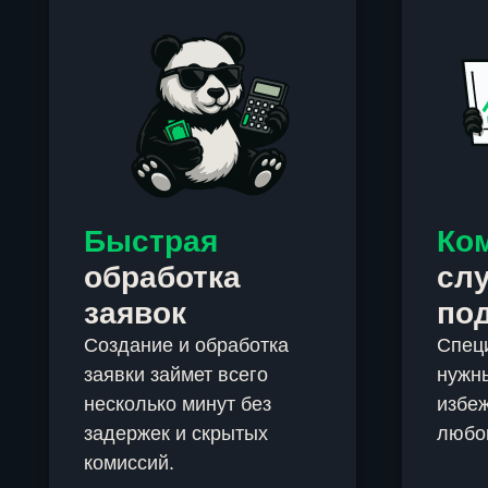
Быстрая
Ко
обработка
сл
заявок
по
Создание и обработка
Спец
заявки займет всего
нужны
несколько минут без
избеж
задержек и скрытых
любо
комиссий.