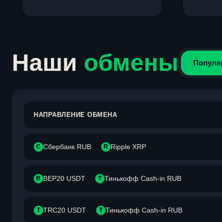
Item
1
of
4
Наши
обмены
Популя
НАПРАВЛЕНИЕ ОБМЕНА
Сбербанк RUB
Ripple XRP
С
R
BEP20 USDT
Тинькофф Cash-in RUB
B
Т
TRC20 USDT
Тинькофф Cash-in RUB
T
Т