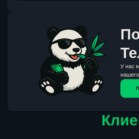
По
Те
У нас 
нашего
П
Клие