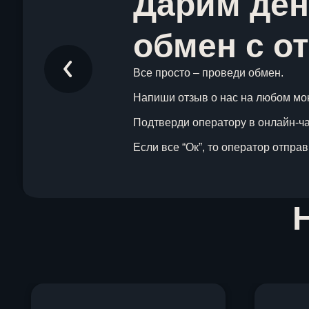
Дарим ден
обмен с о
Все просто – проведи обмен.
Напиши отзыв о нас на любом мо
Подтверди оператору в онлайн-чат
Если все “Ок”, то оператор отпра
Item
1
of
1