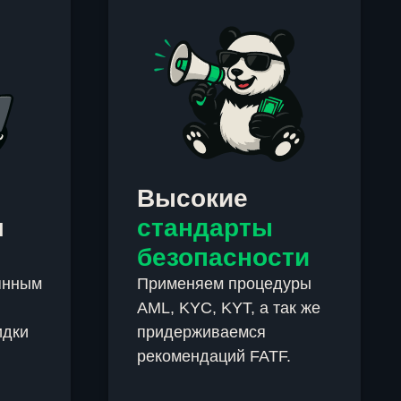
Высокие
м
стандарты
безопасности
янным
Применяем процедуры
AML, KYC, KYT, а так же
идки
придерживаемся
рекомендаций FATF.