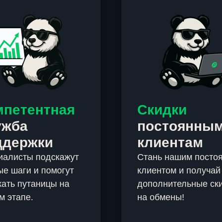
мпетентная
Скидки
ужба
постоянны
ддержки
клиентам
иалисты подскажут
Стань нашим посто
е шаги и помогут
клиентом и получай
ать путаницы на
дополнительные ск
м этапе.
на обмены!