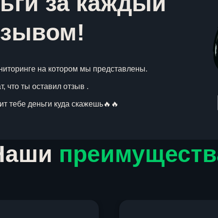
ьги за каждый
тзывом!
ниторинге на котором мы представлены.
, что ты оставил отзыв .
вит тебе деньги куда скажешь🔥🔥
Наши
преимуществ