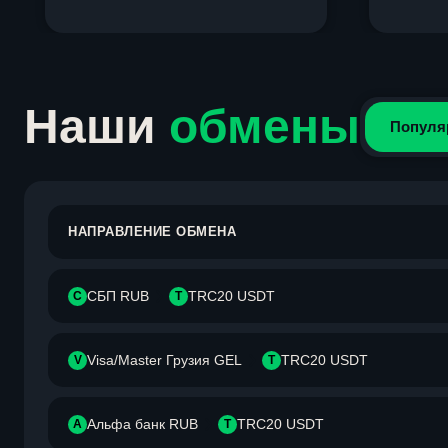
Item
1
of
4
Наши
обмены
Популя
НАПРАВЛЕНИЕ ОБМЕНА
СБП RUB
TRC20 USDT
С
T
Visa/Master Грузия GEL
TRC20 USDT
V
T
Альфа банк RUB
TRC20 USDT
А
T