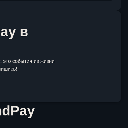
ay в
, это события из жизни
пишись!
ndPay