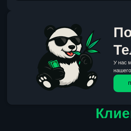
По
Те
У нас 
нашего
П
Клие