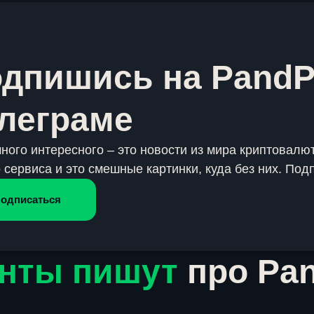
дпишись на PandP
леграме
много интересного – это новости из мира криптовалют
 сервиса и это смешные картинки, куда без них. Под
одписаться
нты пишут
про Pa