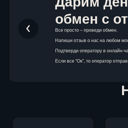
Дарим ден
обмен с о
Все просто – проведи обмен.
Напиши отзыв о нас на любом мо
Подтверди оператору в онлайн-чат
Если все “Ок”, то оператор отпра
Item
1
of
1