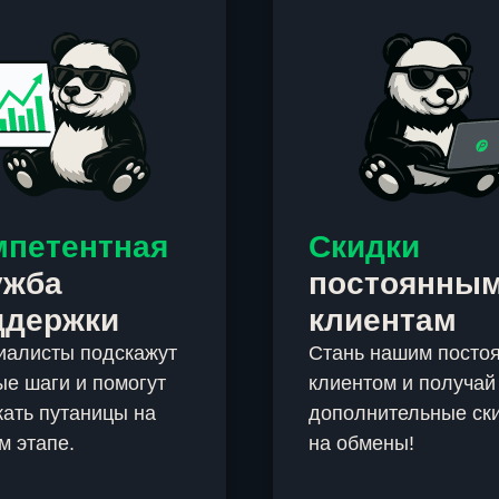
мпетентная
Скидки
ужба
постоянны
ддержки
клиентам
иалисты подскажут
Стань нашим посто
е шаги и помогут
клиентом и получай
ать путаницы на
дополнительные ск
м этапе.
на обмены!