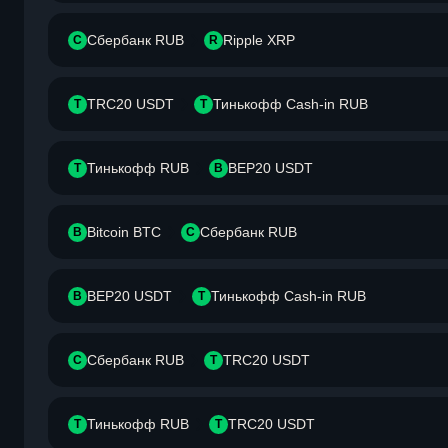
Сбербанк RUB
Ripple XRP
С
R
TRC20 USDT
Тинькофф Cash-in RUB
T
Т
Тинькофф RUB
BEP20 USDT
Т
B
Bitcoin BTC
Сбербанк RUB
B
С
BEP20 USDT
Тинькофф Cash-in RUB
B
Т
Сбербанк RUB
TRC20 USDT
С
T
Тинькофф RUB
TRC20 USDT
Т
T