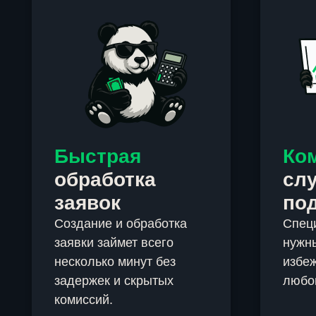
Быстрая
Ко
обработка
сл
заявок
по
Создание и обработка
Спец
заявки займет всего
нужны
несколько минут без
избеж
задержек и скрытых
любо
комиссий.