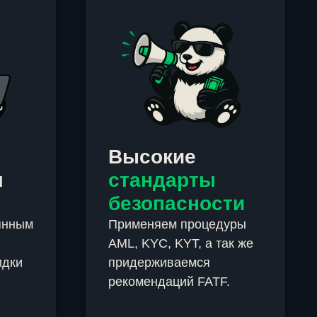
Высокие
м
стандарты
безопасности
янным
Применяем процедуры
AML, KYC, KYT, а так же
идки
придерживаемся
рекомендаций FATF.