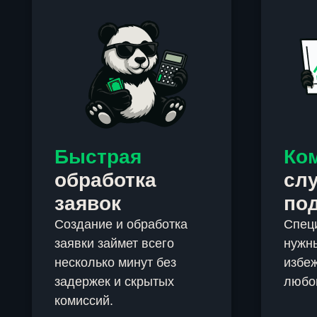
Быстрая
Ко
обработка
сл
заявок
по
Создание и обработка
Спец
заявки займет всего
нужны
несколько минут без
избеж
задержек и скрытых
любо
комиссий.