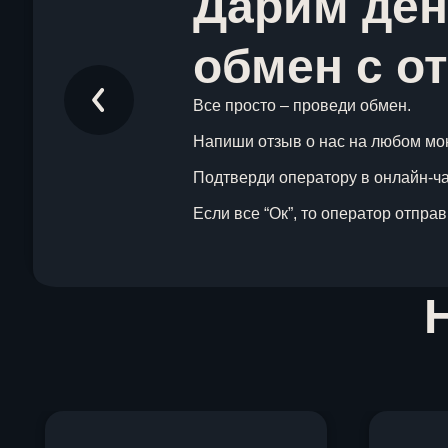
Дарим ден
обмен с о
Все просто – проведи обмен.
Напиши отзыв о нас на любом мо
Подтверди оператору в онлайн-чат
Если все “Ок”, то оператор отпра
Item
1
of
1