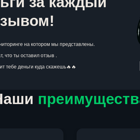
ьги за каждый
тзывом!
ниторинге на котором мы представлены.
, что ты оставил отзыв .
вит тебе деньги куда скажешь🔥🔥
Наши
преимуществ