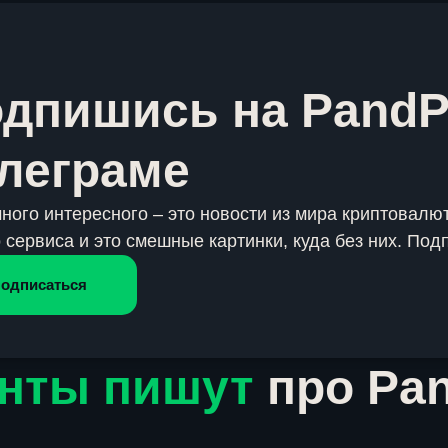
дпишись на PandP
леграме
много интересного – это новости из мира криптовалют
 сервиса и это смешные картинки, куда без них. Под
одписаться
нты пишут
про Pa