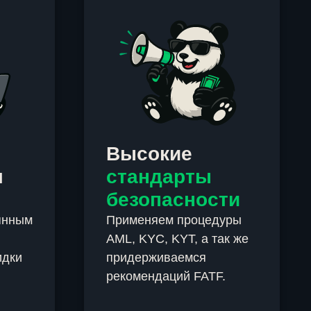
Высокие
м
стандарты
безопасности
янным
Применяем процедуры
AML, KYC, KYT, а так же
идки
придерживаемся
рекомендаций FATF.