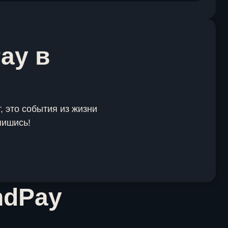
ay в
, это события из жизни
пишись!
ndPay