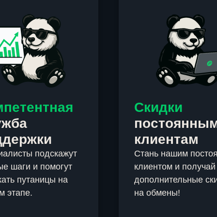
мпетентная
Скидки
ужба
постоянны
ддержки
клиентам
иалисты подскажут
Стань нашим посто
е шаги и помогут
клиентом и получай
ать путаницы на
дополнительные ск
м этапе.
на обмены!