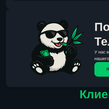
По
Те
У нас 
нашего
П
Клие