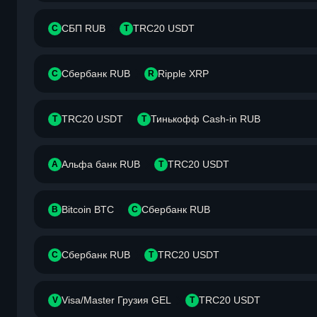
СБП RUB
TRC20 USDT
С
T
Сбербанк RUB
Ripple XRP
С
R
TRC20 USDT
Тинькофф Cash-in RUB
T
Т
Альфа банк RUB
TRC20 USDT
А
T
Bitcoin BTC
Сбербанк RUB
B
С
Сбербанк RUB
TRC20 USDT
С
T
Visa/Master Грузия GEL
TRC20 USDT
V
T