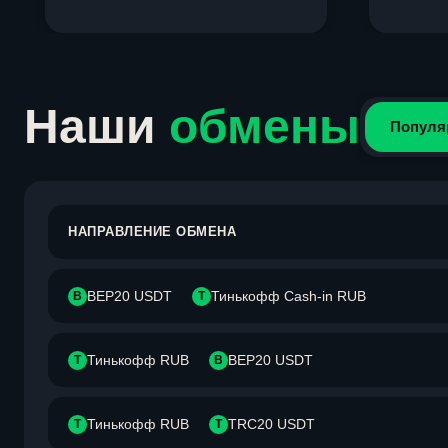
Item
1
of
4
Наши
обмены
Популя
НАПРАВЛЕНИЕ ОБМЕНА
BEP20 USDT
Тинькофф Cash-in RUB
B
Т
Тинькофф RUB
BEP20 USDT
Т
B
Тинькофф RUB
TRC20 USDT
Т
T