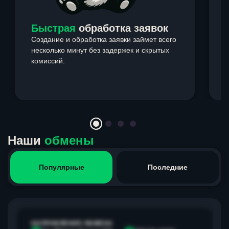
Быстрая
обработка заявок
Создание и обработка заявки займет всего
несколько минут без задержек и скрытых
комиссий.
э
Item
1
of
4
Наши
обмены
Популярные
Последние
НАПРАВЛЕНИЕ ОБМЕНА