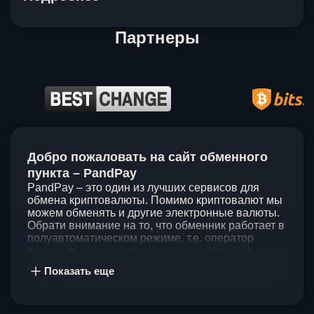
Партнеры
Item
1
Добро пожаловать на сайт обменного
of
5
пункта – PandPay
PandPay – это один из лучших сервисов для
обмена криптовалюты. Помимо криптовалют мы
можем обменять и другие электронные валюты.
Обрати внимание на то, что обменник работает в
полуавтоматическом режиме, т.е. оператор
проведет обмен, а также проконсультирует по
непонятным вопросам. Мы ценим время наших
Показать еще
клиентов, поэтому стараемся проводить обмены
в течение 60 минут. У нас нет скрытых и
дополнительных комиссий при обмене, а значит
ты можешь быть уверен, что PandPay – это