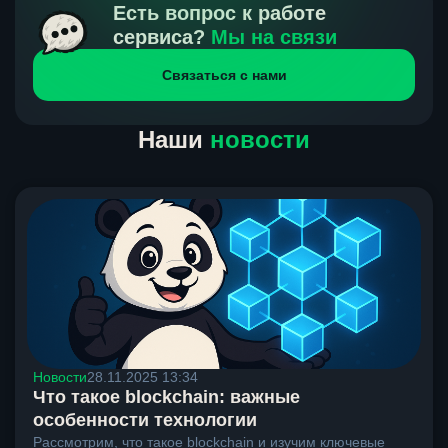
получения нами средств от тебя, а на другой части
Есть вопрос к работе
направлений курс, указанный на сайте, является
сервиса?
Мы на связи
окончательным. Если сомневаешься, напиши в онлайн-
Связаться с нами
чат на сайте, мы поможем разобраться.
Наши
новости
Новости
28.11.2025 13:34
Что такое blockchain: важные
особенности технологии
Рассмотрим, что такое blockchain и изучим ключевые