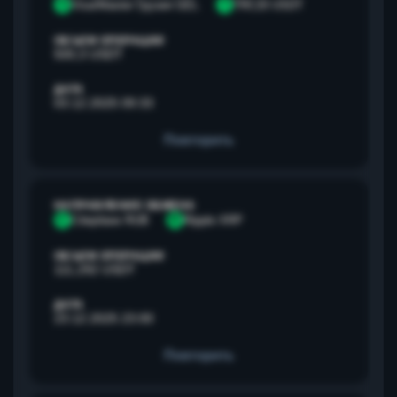
V
Visa/Master Грузия GEL
T
TRC20 USDT
ОБЪЕМ ОПЕРАЦИИ
500,3 USDT
ДАТА
03.12.2025 09:33
Повторить
НАПРАВЛЕНИЕ ОБМЕНА
С
Сбербанк RUB
R
Ripple XRP
ОБЪЕМ ОПЕРАЦИИ
111,292 USDT
ДАТА
23.12.2025 23:00
Повторить