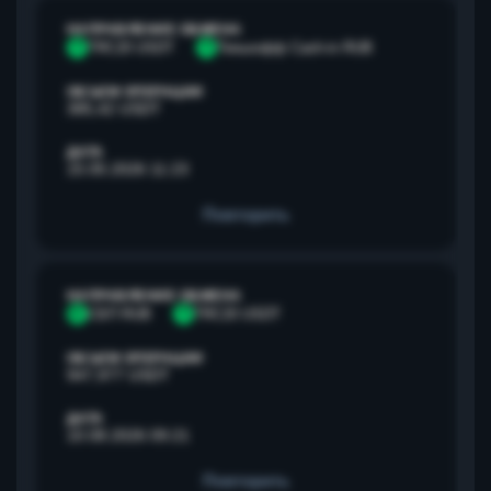
НАПРАВЛЕНИЕ ОБМЕНА
T
TRC20 USDT
Т
Тинькофф Cash-in RUB
ОБЪЕМ ОПЕРАЦИИ
385,42 USDT
ДАТА
15.05.2026 11:23
Повторить
НАПРАВЛЕНИЕ ОБМЕНА
С
СБП RUB
T
TRC20 USDT
ОБЪЕМ ОПЕРАЦИИ
947,977 USDT
ДАТА
10.08.2026 09:21
Повторить