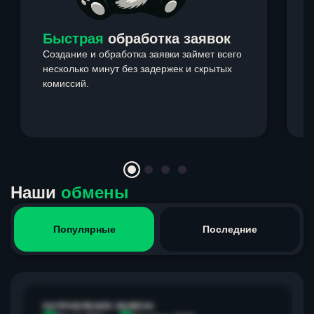
Быстрая
обработка заявок
Создание и обработка заявки займет всего
несколько минут без задержек и скрытых
комиссий.
э
Item
1
of
4
Наши
обмены
Популярные
Последние
НАПРАВЛЕНИЕ ОБМЕНА