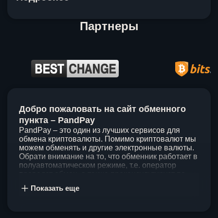
Партнеры
Item
1
Добро пожаловать на сайт обменного
of
5
пункта – PandPay
PandPay – это один из лучших сервисов для
обмена криптовалюты. Помимо криптовалют мы
можем обменять и другие электронные валюты.
Обрати внимание на то, что обменник работает в
полуавтоматическом режиме, т.е. оператор
проведет обмен, а также проконсультирует по
непонятным вопросам. Мы ценим время наших
Показать еще
клиентов, поэтому стараемся проводить обмены
в течение 60 минут. У нас нет скрытых и
дополнительных комиссий при обмене, а значит
ты можешь быть уверен, что PandPay – это