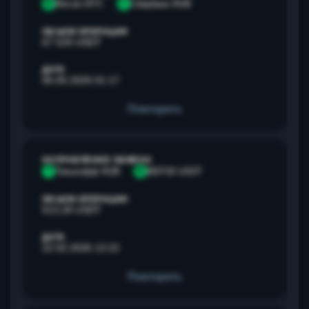
B
Bitcoin BTC
С
Сбербанк RUB
ОБЪЕМ ОПЕРАЦИИ
67 529 USDT
ДАТА
06.05.2026 01:17
Повторить
НАПРАВЛЕНИЕ ОБМЕНА
Т
Тинькофф RUB
B
BEP20 USDT
ОБЪЕМ ОПЕРАЦИИ
513,28 USDT
ДАТА
22.02.2026 13:22
Повторить