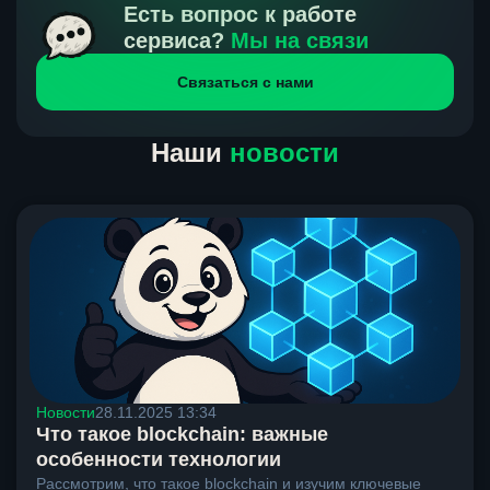
получения нами средств от тебя, а на другой части
Есть вопрос к работе
направлений курс, указанный на сайте, является
сервиса?
Мы на связи
окончательным. Если сомневаешься, напиши в онлайн-
Связаться с нами
чат на сайте, мы поможем разобраться.
Наши
новости
Новости
28.11.2025 13:34
Что такое blockchain: важные
особенности технологии
Рассмотрим, что такое blockchain и изучим ключевые