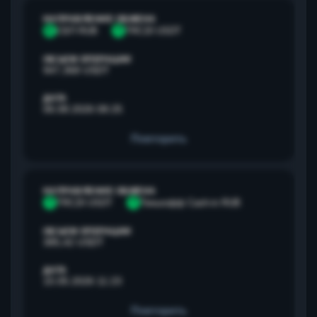
НАПРАВЛЕНИЕ ОБМЕНА
С
СБП RUB
T
TRC20 USDT
ОБЪЕМ ОПЕРАЦИИ
947,368 USDT
ДАТА
06.08.2026 08:25
Повторить
НАПРАВЛЕНИЕ ОБМЕНА
T
TRC20 USDT
Т
Тинькофф Cash-in RUB
ОБЪЕМ ОПЕРАЦИИ
385,42 USDT
ДАТА
15.05.2026 11:23
Повторить