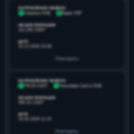
НАПРАВЛЕНИЕ ОБМЕНА
С
Сбербанк RUB
R
Ripple XRP
ОБЪЕМ ОПЕРАЦИИ
111,292 USDT
ДАТА
23.12.2025 23:00
Повторить
НАПРАВЛЕНИЕ ОБМЕНА
T
TRC20 USDT
Т
Тинькофф Cash-in RUB
ОБЪЕМ ОПЕРАЦИИ
385,42 USDT
ДАТА
15.05.2026 11:23
Повторить