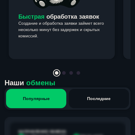
Быстрая
обработка заявок
Создание и обработка заявки займет всего
несколько минут без задержек и скрытых
комиссий.
э
Item
1
of
4
Наши
обмены
Популярные
Последние
НАПРАВЛЕНИЕ ОБМЕНА