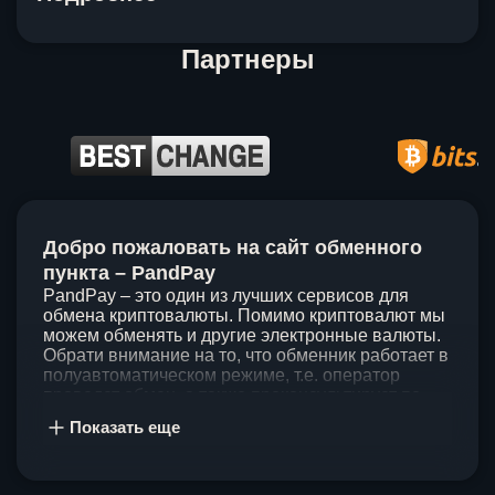
Партнеры
Item
1
Добро пожаловать на сайт обменного
of
5
пункта – PandPay
PandPay – это один из лучших сервисов для
обмена криптовалюты. Помимо криптовалют мы
можем обменять и другие электронные валюты.
Обрати внимание на то, что обменник работает в
полуавтоматическом режиме, т.е. оператор
проведет обмен, а также проконсультирует по
непонятным вопросам. Мы ценим время наших
Показать еще
клиентов, поэтому стараемся проводить обмены
в течение 60 минут. У нас нет скрытых и
дополнительных комиссий при обмене, а значит
ты можешь быть уверен, что PandPay – это