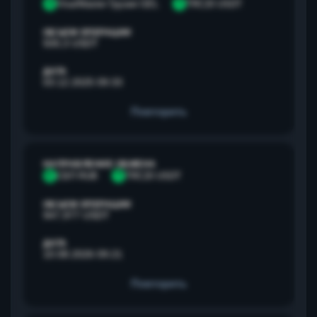
V
Visa/Master Грузия GEL
T
TRC20 USDT
ОБЪЕМ ОПЕРАЦИИ
500,3 USDT
ДАТА
03.12.2025 09:33
Повторить
НАПРАВЛЕНИЕ ОБМЕНА
С
СБП RUB
T
TRC20 USDT
ОБЪЕМ ОПЕРАЦИИ
947,977 USDT
ДАТА
10.08.2026 09:21
Повторить