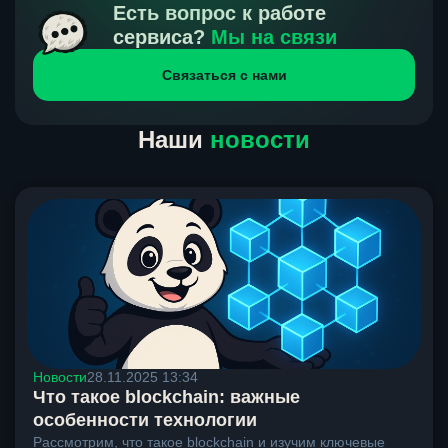
получения нами средств от тебя, а на другой части
Есть вопрос к работе
направлений курс, указанный на сайте, является
сервиса?
Мы на связи
окончательным. Если сомневаешься, напиши в онлайн-
Связаться с нами
чат на сайте, мы поможем разобраться.
Наши
новости
Новости
28.11.2025 13:34
Что такое blockchain: важные
особенности технологии
Рассмотрим, что такое blockchain и изучим ключевые