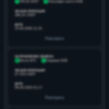
T
TRC20 USDT
Т
Тинькофф Cash-in RUB
ОБЪЕМ ОПЕРАЦИИ
385,42 USDT
ДАТА
15.05.2026 11:23
Повторить
НАПРАВЛЕНИЕ ОБМЕНА
B
Bitcoin BTC
С
Сбербанк RUB
ОБЪЕМ ОПЕРАЦИИ
67 529 USDT
ДАТА
06.05.2026 01:17
Повторить