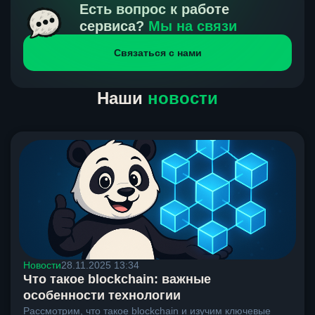
получения нами средств от тебя, а на другой части
Есть вопрос к работе
направлений курс, указанный на сайте, является
сервиса?
Мы на связи
окончательным. Если сомневаешься, напиши в онлайн-
Связаться с нами
чат на сайте, мы поможем разобраться.
Наши
новости
Новости
28.11.2025 13:34
Что такое blockchain: важные
особенности технологии
Рассмотрим, что такое blockchain и изучим ключевые