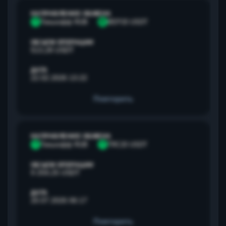
НАПРАВЛЕНИЕ ОБМЕНА
Т
Тинькофф RUB
B
BEP20 USDT
ОБЪЕМ ОПЕРАЦИИ
513,28 USDT
ДАТА
22.02.2026 13:22
Повторить
НАПРАВЛЕНИЕ ОБМЕНА
Т
Тинькофф RUB
T
TRC20 USDT
ОБЪЕМ ОПЕРАЦИИ
9 259,25 USDT
ДАТА
20.07.2026 06:17
Повторить