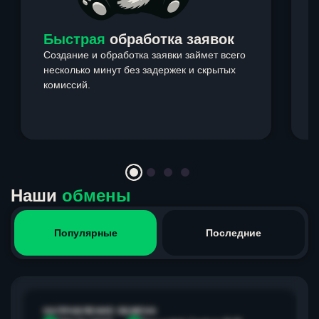
Быстрая
обработка заявок
Создание и обработка заявки займет всего
несколько минут без задержек и скрытых
комиссий.
э
Item
1
of
4
Наши
обмены
Популярные
Последние
НАПРАВЛЕНИЕ ОБМЕНА