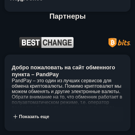
Партнеры
Item
1
Добро пожаловать на сайт обменного
of
5
пункта – PandPay
PandPay – это один из лучших сервисов для
обмена криптовалюты. Помимо криптовалют мы
можем обменять и другие электронные валюты.
Обрати внимание на то, что обменник работает в
полуавтоматическом режиме, т.е. оператор
проведет обмен, а также проконсультирует по
непонятным вопросам. Мы ценим время наших
Показать еще
клиентов, поэтому стараемся проводить обмены
в течение 60 минут. У нас нет скрытых и
дополнительных комиссий при обмене, а значит
ты можешь быть уверен, что PandPay – это