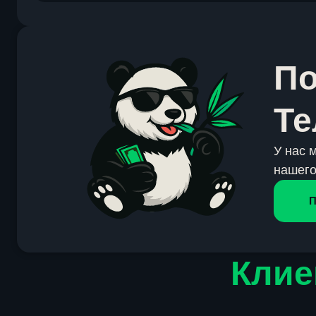
По
Те
У нас 
нашего
П
Клие