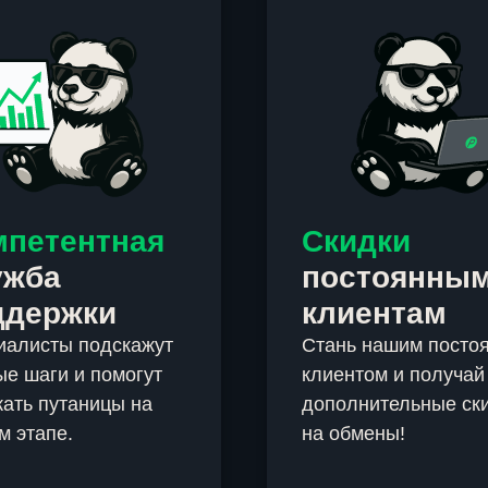
мпетентная
Скидки
ужба
постоянны
ддержки
клиентам
иалисты подскажут
Стань нашим посто
е шаги и помогут
клиентом и получай
ать путаницы на
дополнительные ск
м этапе.
на обмены!