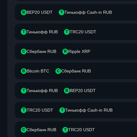
BEP20 USDT
Тинькофф Cash-in RUB
B
Т
Тинькофф RUB
TRC20 USDT
Т
T
Сбербанк RUB
Ripple XRP
С
R
Bitcoin BTC
Сбербанк RUB
B
С
Тинькофф RUB
BEP20 USDT
Т
B
TRC20 USDT
Тинькофф Cash-in RUB
T
Т
Сбербанк RUB
TRC20 USDT
С
T