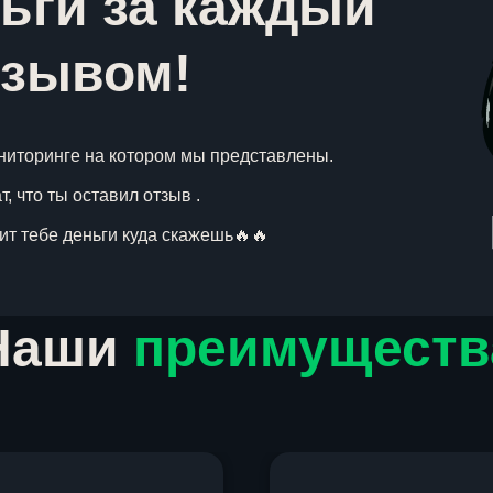
ьги за каждый
тзывом!
ниторинге на котором мы представлены.
, что ты оставил отзыв .
вит тебе деньги куда скажешь🔥🔥
Наши
преимуществ