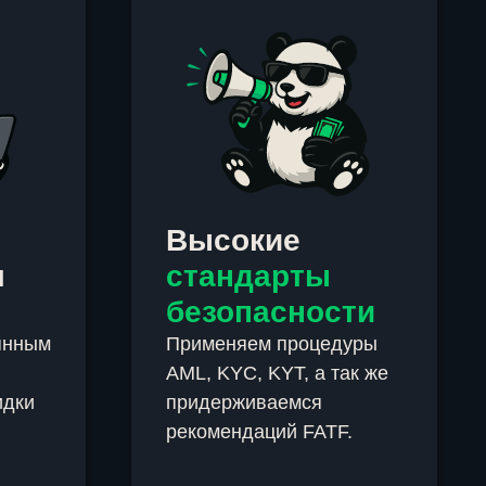
Высокие
м
стандарты
безопасности
янным
Применяем процедуры
AML, KYC, KYT, а так же
идки
придерживаемся
рекомендаций FATF.