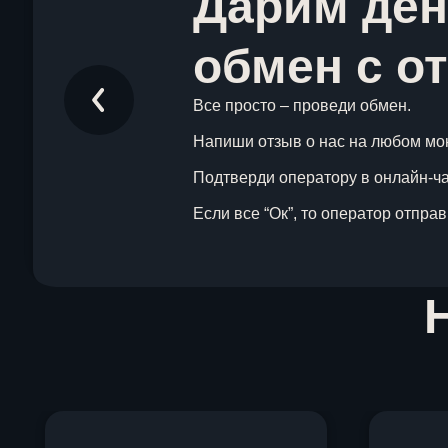
Дарим ден
обмен с о
Все просто – проведи обмен.
Напиши отзыв о нас на любом мо
Подтверди оператору в онлайн-чат
Если все “Ок”, то оператор отпра
Item
1
of
1