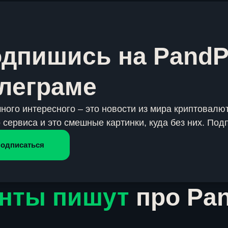
дпишись на PandP
леграме
много интересного – это новости из мира криптовалют
 сервиса и это смешные картинки, куда без них. Под
одписаться
нты пишут
про Pa