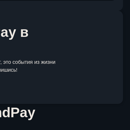
ay в
, это события из жизни
пишись!
ndPay