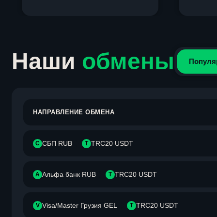
Item
1
of
4
Наши
обмены
Популя
НАПРАВЛЕНИЕ ОБМЕНА
СБП RUB
TRC20 USDT
С
T
Альфа банк RUB
TRC20 USDT
А
T
Visa/Master Грузия GEL
TRC20 USDT
V
T