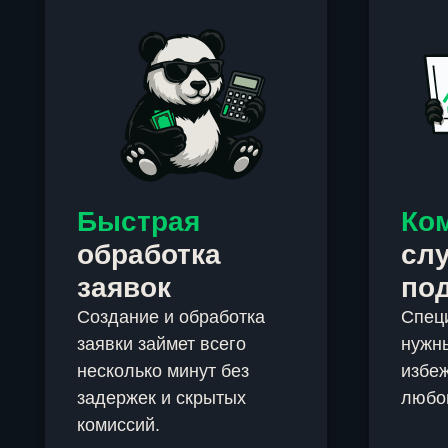
Быстрая
Ко
обработка
сл
заявок
по
Создание и обработка
Спец
заявки займет всего
нужны
несколько минут без
избеж
задержек и скрытых
любо
комиссий.