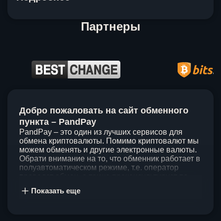
Партнеры
Item
1
Добро пожаловать на сайт обменного
of
5
пункта – PandPay
PandPay – это один из лучших сервисов для
обмена криптовалюты. Помимо криптовалют мы
можем обменять и другие электронные валюты.
Обрати внимание на то, что обменник работает в
полуавтоматическом режиме, т.е. оператор
проведет обмен, а также проконсультирует по
непонятным вопросам. Мы ценим время наших
Показать еще
клиентов, поэтому стараемся проводить обмены
в течение 60 минут. У нас нет скрытых и
дополнительных комиссий при обмене, а значит
ты можешь быть уверен, что PandPay – это