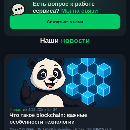
получения нами средств от тебя, а на другой части
Есть вопрос к работе
направлений курс, указанный на сайте, является
сервиса?
Мы на связи
окончательным. Если сомневаешься, напиши в онлайн-
Связаться с нами
чат на сайте, мы поможем разобраться.
Наши
новости
Новости
28.11.2025 13:34
Что такое blockchain: важные
особенности технологии
Рассмотрим, что такое blockchain и изучим ключевые