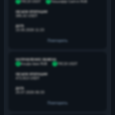
T
TRC20 USDT
Т
Тинькофф Cash-in RUB
ОБЪЕМ ОПЕРАЦИИ
385,42 USDT
ДАТА
15.05.2026 11:23
Повторить
НАПРАВЛЕНИЕ ОБМЕНА
А
Альфа банк RUB
T
TRC20 USDT
ОБЪЕМ ОПЕРАЦИИ
472,813 USDT
ДАТА
25.07.2026 06:33
Повторить