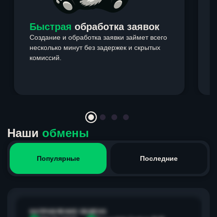
Быстрая
обработка заявок
Создание и обработка заявки займет всего
несколько минут без задержек и скрытых
комиссий.
э
Item
1
of
4
Наши
обмены
Популярные
Последние
НАПРАВЛЕНИЕ ОБМЕНА