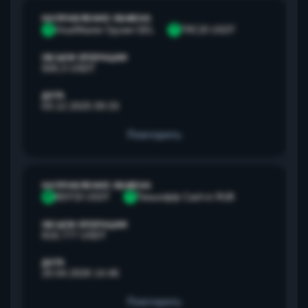
НАПРАВЛЕНИЕ ОБМЕНА
V
Visa/Master Грузия GEL
T
TRC20 USDT
ОБЪЕМ ОПЕРАЦИИ
500,3 USDT
ДАТА
03.12.2025 09:33
Повторить
НАПРАВЛЕНИЕ ОБМЕНА
B
BEP20 USDT
Т
Тинькофф Cash-in RUB
ОБЪЕМ ОПЕРАЦИИ
818,777 USDT
ДАТА
20.04.2026 14:46
Повторить