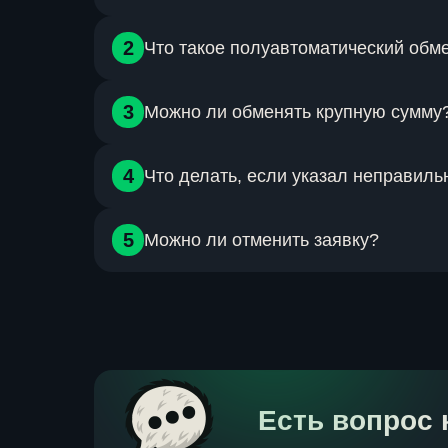
Мы указываем максимальное время в инструкц
2
Что такое полуавтоматический обм
обмена. Максимальное время обмена с момента
клиента не может быть больше 48ч.
Это сервис который осуществляет сбор данных 
3
Можно ли обменять крупную сумму
автоматическом режиме , а сам процесс обрабо
сотрудником сервиса в ручном режиме.
Ты можешь обменять любую сумму в рамках ус
4
Что делать, если указал неправил
конкретному направлению обмена. Не забудь д
идентификации.
Важно! Как можно быстрее сообщи оператору о
5
Можно ли отменить заявку?
корректировки зависит от стадии обмен.
Да, отменить заявку возможно, но только до мо
заявке клиенту сервисом.
Есть вопрос 