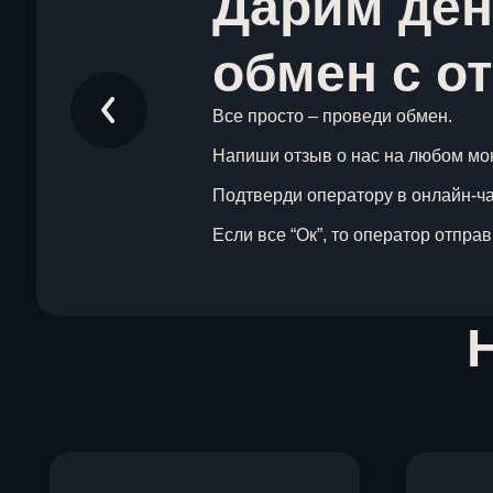
Дарим ден
обмен с о
Все просто – проведи обмен.
Напиши отзыв о нас на любом мо
Подтверди оператору в онлайн-чат
Если все “Ок”, то оператор отпра
Item
1
of
1