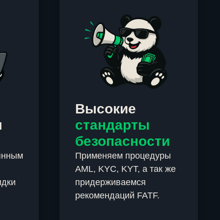
Высокие
м
стандарты
безопасности
янным
Применяем процедуры
AML, KYC, KYT, а так же
идки
придерживаемся
рекомендаций FATF.