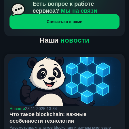
получения нами средств от тебя, а на другой части
Есть вопрос к работе
направлений курс, указанный на сайте, является
сервиса?
Мы на связи
окончательным. Если сомневаешься, напиши в онлайн-
Связаться с нами
чат на сайте, мы поможем разобраться.
Наши
новости
Новости
28.11.2025 13:34
Что такое blockchain: важные
особенности технологии
Рассмотрим, что такое blockchain и изучим ключевые