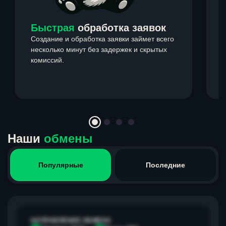
Быстрая
обработка заявок
Создание и обработка заявки займет всего
несколько минут без задержек и скрытых
комиссий.
э
Item
1
of
4
Наши
обмены
Популярные
Последние
НАПРАВЛЕНИЕ ОБМЕНА