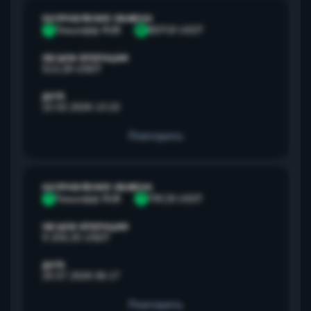
НАПРАВЛЕНИЕ ОБМЕНА
Т
Тинькофф RUB
B
BEP20 USDT
ОБЪЕМ ОПЕРАЦИИ
513,28 USDT
ДАТА
22.02.2026 13:22
Повторить
НАПРАВЛЕНИЕ ОБМЕНА
Т
Тинькофф RUB
T
TRC20 USDT
ОБЪЕМ ОПЕРАЦИИ
9 259,25 USDT
ДАТА
20.07.2026 06:17
Повторить