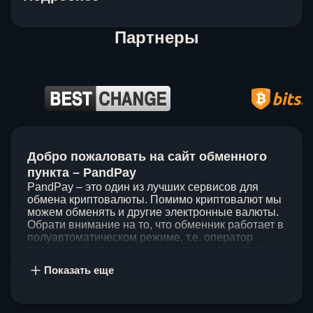
Партнеры
Item
1
Добро пожаловать на сайт обменного
of
5
пункта – PandPay
PandPay – это один из лучших сервисов для
обмена криптовалюты. Помимо криптовалют мы
можем обменять и другие электронные валюты.
Обрати внимание на то, что обменник работает в
полуавтоматическом режиме, т.е. оператор
проведет обмен, а также проконсультирует по
непонятным вопросам. Мы ценим время наших
Показать еще
клиентов, поэтому стараемся проводить обмены
в течение 60 минут. У нас нет скрытых и
дополнительных комиссий при обмене, а значит
ты можешь быть уверен, что PandPay – это