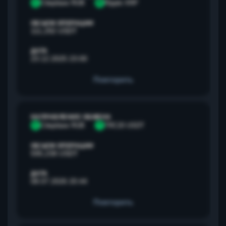
С
Сбербанк RUB
R
Ripple XRP
ОБЪЕМ ОПЕРАЦИИ
111,292 USDT
ДАТА
23.12.2025 23:00
Повторить
НАПРАВЛЕНИЕ ОБМЕНА
С
Сбербанк RUB
T
TRC20 USDT
ОБЪЕМ ОПЕРАЦИИ
595,238 USDT
ДАТА
08.07.2026 20:44
Повторить