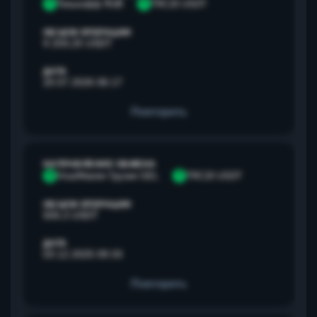
Т
Тинькофф RUB
T
TRC20 USDT
ОБЪЕМ ОПЕРАЦИИ
9 259,25 USDT
ДАТА
20.07.2026 06:17
Повторить
НАПРАВЛЕНИЕ ОБМЕНА
V
Visa/Master Грузия GEL
T
TRC20 USDT
ОБЪЕМ ОПЕРАЦИИ
500,3 USDT
ДАТА
03.12.2025 09:33
Повторить