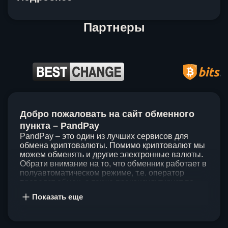
Партнеры
Item
1
Добро пожаловать на сайт обменного
of
5
пункта – PandPay
PandPay – это один из лучших сервисов для
обмена криптовалюты. Помимо криптовалют мы
можем обменять и другие электронные валюты.
Обрати внимание на то, что обменник работает в
полуавтоматическом режиме, т.е. оператор
проведет обмен, а также проконсультирует по
непонятным вопросам. Мы ценим время наших
Показать еще
клиентов, поэтому стараемся проводить обмены
в течение 60 минут. У нас нет скрытых и
дополнительных комиссий при обмене, а значит
ты можешь быть уверен, что PandPay – это