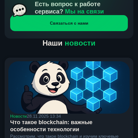
получения нами средств от тебя, а на другой части
Есть вопрос к работе
направлений курс, указанный на сайте, является
сервиса?
Мы на связи
окончательным. Если сомневаешься, напиши в онлайн-
Связаться с нами
чат на сайте, мы поможем разобраться.
Наши
новости
Новости
28.11.2025 13:34
Что такое blockchain: важные
особенности технологии
Рассмотрим, что такое blockchain и изучим ключевые