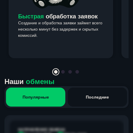
Быстрая
обработка заявок
Создание и обработка заявки займет всего
несколько минут без задержек и скрытых
комиссий.
э
Item
1
of
4
Наши
обмены
Популярные
Последние
НАПРАВЛЕНИЕ ОБМЕНА